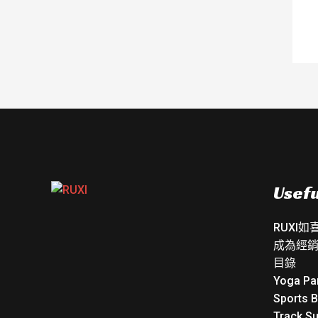
Usefu
RUXI
成為經
目錄
Yoga Pa
Sports 
Track Su