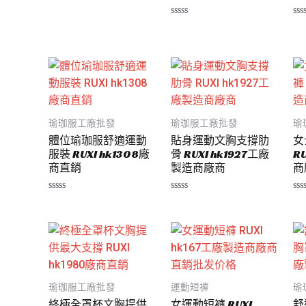
分
0
滿
評
評
分
分
分
5
0
0
滿
滿
分
分
5
5
瑜珈服工廠批發
瑜珈服工廠批發
瑜
體位瑜珈服舒適運動
貼身運動文胸支撐肋
女
服裝 RUXI hk1308廠
骨 RUXI hk1927工廠
R
商直銷
製造商廠商
商
評
評
評
分
分
分
0
0
0
滿
滿
滿
分
分
分
5
5
5
瑜珈服工廠批發
運動短褲
瑜
終極全罩杯文胸提供
女運動短褲 RUXI
舒