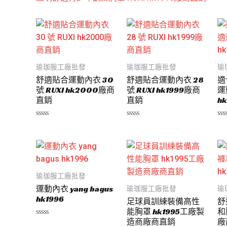
瑜珈服工廠批發
瑜珈服工廠批發
瑜
舒適貼合運動內衣 30
舒適貼合運動內衣 28
適
號 RUXI hk2000廠商
號 RUXI hk1999廠商
運
直銷
直銷
hk
評
評
評
分
分
分
0
0
0
滿
滿
滿
分
分
分
5
5
5
瑜珈服工廠批發
運動內衣 yang bagus
瑜珈服工廠批發
瑜
hk1996
足球員訓練裝備高性
舒
能胸罩 hk1995工廠製
和
造商廠商直銷
廠
評