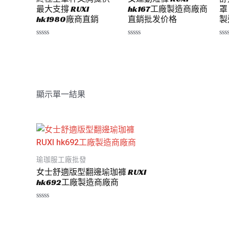
最大支撐 RUXI
hk167工廠製造商廠商
罩
hk1980廠商直銷
直銷批发价格
製
評
評
評
分
分
分
0
0
0
滿
滿
滿
分
分
分
5
5
5
顯示單一結果
瑜珈服工廠批發
女士舒適版型翻邊瑜珈褲 RUXI
hk692工廠製造商廠商
評
分
0
滿