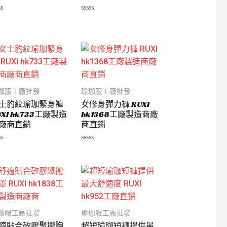
評
分
0
滿
分
5
珈服工廠批發
瑜珈服工廠批發
士豹紋瑜珈緊身褲
女修身彈力褲 RUXI
UXI hk733工廠製造
hk1368工廠製造商廠
廠商直銷
商直銷
評
分
0
滿
分
5
珈服工廠批發
瑜珈服工廠批發
適貼合矽膠聚攏胸
超短瑜珈短褲提供最