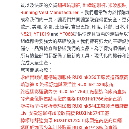
質以及快速的交貨
翻邊瑜珈褲
,
針織瑜珈褲
,
米波服裝
,
Running Vest Manufacturer
。我們通常致力於採購
成為我們的一員，讓我們共同讓駕駛變得更安全、更有
歐洲, 美洲, 多哥, 土庫曼, 吉里巴斯, 印度, 荷蘭, 日
N521
,
YF1019
and
YF068
提供快速且實惠的運輸至以下
組織都需要強大的基礎設施。我們擁有強大的基礎設
儲存、品質檢查和發送我們的產品。為了保持順暢的
所有這些部門都配備了最新的工具、現代化的機器和
完成大量生產。
您可能還喜歡：
永續實踐的道德瑜珈服裝 RUXI hk356工廠製造商廠商
瑜珈褲 X 終極舒適與靈活性 RUXI hk1424廠商
終極迷彩運動內衣 RUXI hk1754工廠製造商廠商直銷
發光全像胸罩點亮您的風格 RUXI hk1766廠商直銷
舒適版型棉質折疊瑜珈褲 RUXI hk544工廠製造商廠商
Livi 女款瑜珈褲超柔軟高腰 RUXI hk574工廠
檸檬綠舒適胸罩 RUXI hk1725工廠製造商廠商直銷
透明舒適青少年訓練胸罩 RUXI hk1918廠商直銷