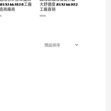
 RUXI hk1838工廠
大舒適度 RUXI hk952
造商廠商
工廠直销
評
分
0
滿
分
5