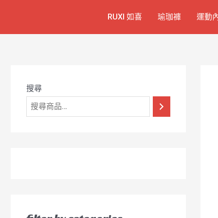
跳
7
1
6
2
8
1
RUXI 如喜
瑜珈褲
運動
至
個
2
4
1
9
8
主
產
個
個
個
個
0
要
品
產
產
產
產
7
內
容
品
品
品
品
個
產
搜尋
品