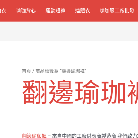
內衣
瑜珈背心
運動短褲
連體衣
瑜珈服工廠批發
首頁
/ 商品標籤為 “翻邊瑜珈褲”
翻邊瑜珈
翻邊瑜珈褲
– 來自中國的工廠供應商製造商 我們致