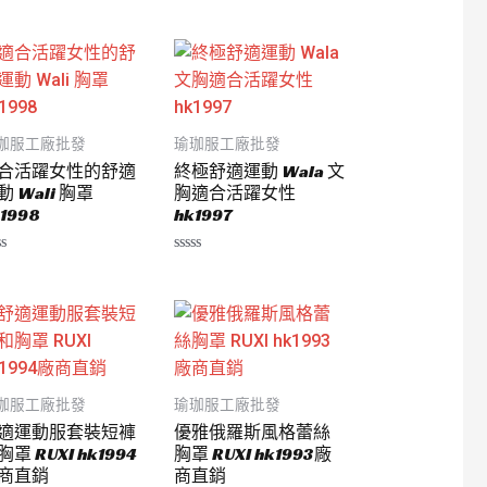
珈服工廠批發
瑜珈服工廠批發
合活躍女性的舒適
終極舒適運動 Wala 文
動 Wali 胸罩
胸適合活躍女性
1998
hk1997
評
分
0
滿
分
5
珈服工廠批發
瑜珈服工廠批發
適運動服套裝短褲
優雅俄羅斯風格蕾絲
胸罩 RUXI hk1994
胸罩 RUXI hk1993廠
商直銷
商直銷