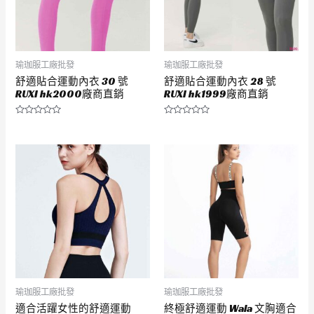
瑜珈服工廠批發
瑜珈服工廠批發
舒適貼合運動內衣 30 號
舒適貼合運動內衣 28 號
RUXI hk2000廠商直銷
RUXI hk1999廠商直銷
評
評
分
分
0
0
滿
滿
分
分
5
5
瑜珈服工廠批發
瑜珈服工廠批發
適合活躍女性的舒適運動
終極舒適運動 Wala 文胸適合