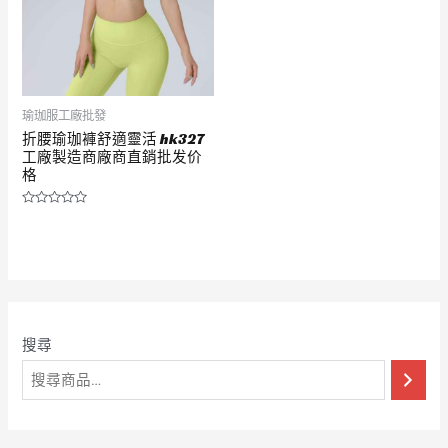
瑜珈服工廠批發
折腰瑜珈褲舒適靈活 hk327
工廠製造商廠商直銷批发价
格
評
分
0
滿
分
5
搜尋