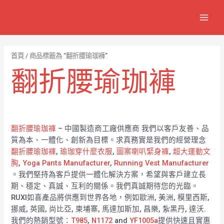
跳
7
1
6
2
8
1
MAIN
至
個
2
4
1
9
8
MEN
主
產
個
個
個
個
0
要
品
產
產
產
產
7
內
首頁
/ 商品標籤為 “翻折腰瑜珈褲”
容
品
品
品
品
個
翻折腰瑜珈褲
產
品
翻折腰瑜珈褲
– 中國製造商工廠供應商 我們以客戶友善、品
質為本、一體化、創新為目標。求真務實是我們的經營理念
翻折腰瑜珈褲
,
瑜珈穿什麼衣服
,
圖案喇叭緊身褲
,
超大運動文
胸
,
Yoga Pants Manufacturer
,
Running Vest Manufacturer
。我們堅持為客戶提供一體化解決方案，希望與客戶建立長
期、穩定、真誠、互利的關係。我們真誠期待您的光臨。
RUXI如喜產品將供應到世界各地，例如歐洲, 美洲, 模里西斯,
挪威, 英國, 尚比亞, 柬埔寨, 馬達加斯加, 昌樂, 紮黑丹, 達沃.
我們的熱銷型號：
T985
,
N1172
and
YF1005a
提供快速且實惠