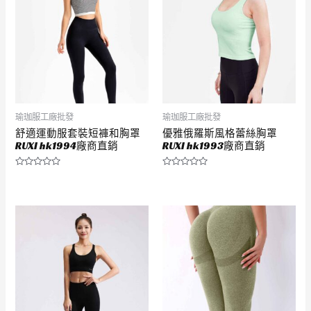
瑜珈服工廠批發
瑜珈服工廠批發
舒適運動服套裝短褲和胸罩
優雅俄羅斯風格蕾絲胸罩
RUXI hk1994廠商直銷
RUXI hk1993廠商直銷
評
評
分
分
0
0
滿
滿
分
分
5
5