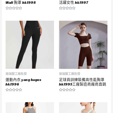
Wali 胸罩 hk1998
活躍女性 hk1997
評
評
分
分
0
0
滿
滿
分
分
5
5
瑜珈服工廠批發
瑜珈服工廠批發
運動內衣 yang bagus
足球員訓練裝備高性能胸罩
hk1996
hk1995工廠製造商廠商直銷
評
評
分
分
0
0
滿
滿
分
分
5
5