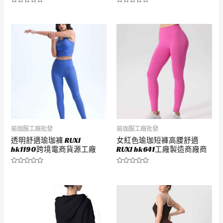
評
評
分
分
0
0
滿
滿
分
分
5
5
瑜珈服工廠批發
瑜珈服工廠批發
透明舒適瑜珈褲 RUXI
女紅色瑜珈短褲高腰舒適
hk1190跨境電商貨源工廠
RUXI hk641工廠製造商廠商
評
評
分
分
0
0
滿
滿
分
分
5
5