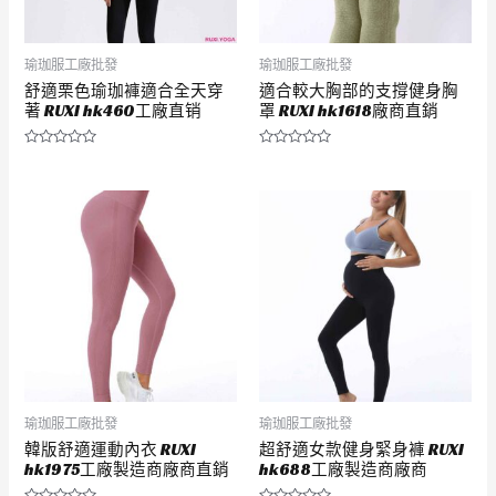
瑜珈服工廠批發
瑜珈服工廠批發
舒適栗色瑜珈褲適合全天穿
適合較大胸部的支撐健身胸
著 RUXI hk460工廠直销
罩 RUXI hk1618廠商直銷
評
評
分
分
0
0
滿
滿
分
分
5
5
瑜珈服工廠批發
瑜珈服工廠批發
韓版舒適運動內衣 RUXI
超舒適女款健身緊身褲 RUXI
hk1975工廠製造商廠商直銷
hk688工廠製造商廠商