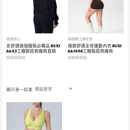
瑜珈背心
瑜珈服工廠批發
女舒適瑜珈服裝必備品 RUXI
極致舒適全背運動內衣 RUXI
hk42工廠製造商廠商直銷
hk1446工廠製造商廠商
評
評
分
分
0
0
滿
滿
分
分
5
5
顯示單一結果