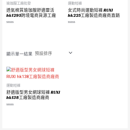
瑜珈服工廠批發
運動短褲
透氣棉質瑜珈服舒適靈活
女式時尚運動短褲 RUXI
hk1295跨境電商貨源工廠
hk225工廠製造商廠商直銷
評
評
分
分
0
0
滿
滿
分
分
5
5
顯示單一結果
運動短褲
舒適版型男女網球短褲 RUXI
hk138工廠製造商廠商
評
分
0
滿
分
5