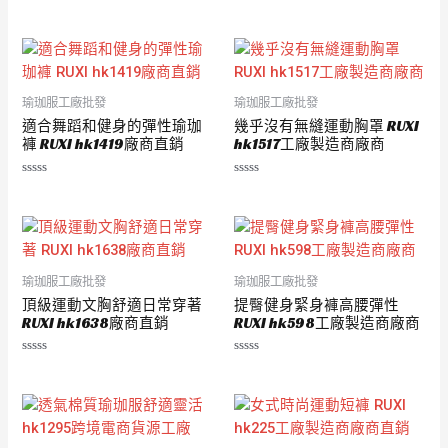
評
評
分
分
0
0
滿
滿
分
分
5
5
瑜珈服工廠批發
瑜珈服工廠批發
適合舞蹈和健身的彈性瑜珈
幾乎沒有無縫運動胸罩 RUXI
褲 RUXI hk1419廠商直銷
hk1517工廠製造商廠商
評
評
分
分
0
0
滿
滿
分
分
5
5
瑜珈服工廠批發
瑜珈服工廠批發
頂級運動文胸舒適日常穿著
提臀健身緊身褲高腰彈性
RUXI hk1638廠商直銷
RUXI hk598工廠製造商廠商
評
評
分
分
0
0
滿
滿
分
分
5
5