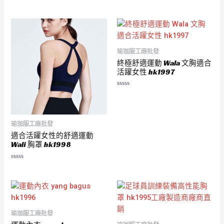
評
評
分
分
0
0
滿
滿
分
分
5
5
瑜珈服工廠批發
終極舒適運動 Wala 文胸適合
活躍女性 hk1997
評
分
0
滿
分
5
瑜珈服工廠批發
適合活躍女性的舒適運動
Wali 胸罩 hk1998
評
分
0
滿
分
5
瑜珈服工廠批發