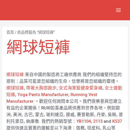
跳
7
1
6
2
8
1
MAIN
至
個
2
4
1
9
8
MEN
主
產
個
個
個
個
0
要
品
產
產
產
產
7
內
首頁
/ 商品標籤為 “網球短褲”
容
品
品
品
品
個
網球短褲
產
品
網球短褲
來自中國的製造商工廠供應商 我們的組織堅持您的
原則：品質可能是您組織的生命，信譽將是您組織的靈魂。
網球短褲
,
帶著大胸部跑步
,
女式海軍藍健身緊身褲
,
女士運動
短褲
,
Yoga Pants Manufacturer
,
Running Vest
Manufacturer
。歡迎任何詢問本公司。我們很樂意與您建立
有益的企業關係！RUXI如喜產品將供應到世界各地，例如歐
洲, 美洲, 古巴, 蒙古, 玻利維亞, 挪威, 賽普勒斯, 丹麥, 吳縣, 普
利托里亞, 納庫魯. 我們的熱銷型號：
YB1104
,
2113
and
K537
提供快速且實惠的運輸至以下海港：宿務, 坦皮科, 乳山等