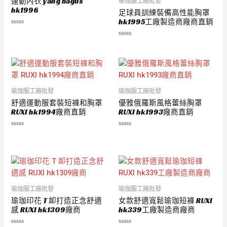
運動內衣 yang bagus
瑜珈服工廠批發
hk1996
足球員訓練裝備高性能胸罩
hk1995工廠製造商廠商直銷
評
分
評
0
分
滿
0
分
滿
5
分
5
瑜珈服工廠批發
瑜珈服工廠批發
舒適運動服套裝短褲和胸罩
優雅俄羅斯風格蕾絲胸罩
RUXI hk1994廠商直銷
RUXI hk1993廠商直銷
評
評
分
分
0
0
滿
滿
分
分
5
5
瑜珈服工廠批發
瑜珈服工廠批發
瑜珈印花 T 卹打造正念舒適
女款舒適寬鬆瑜珈短褲 RUXI
感 RUXI hk1309廠商
hk339工廠製造商廠商