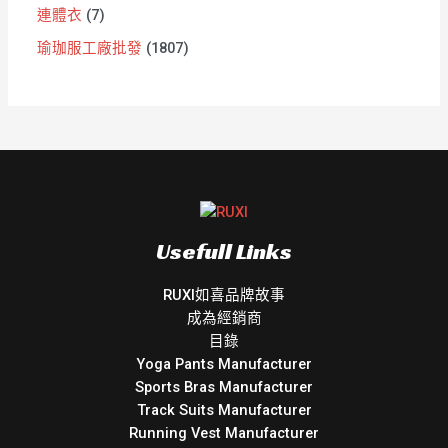
連體衣
7
瑜珈服工廠批發
1807
Usefull Links
RUXI如喜品牌故事
成為經銷商
目錄
Yoga Pants Manufacturer
Sports Bras Manufacturer
Track Suits Manufacturer
Running Vest Manufacturer