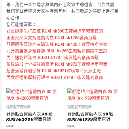
等。我們一直在尋求與國內外朋友會面的機會，合作共贏。
我們真誠希望與大家在互惠互利、共同發展的基礎上進行長
期合作。
您可能還喜歡：
女長腿喇叭打底褲 RUXI hk590工廠製造商廠商直銷
正面交叉高支撐運動內衣 RUXI hk1765廠商直銷
舒適版型寬鬆棉質瑜珈褲 RUXI hk420工廠製造商廠商
九分高腰健身緊身褲 RUXI hk268工廠製造商廠商直銷
男士速乾短泳褲 RUXI hk173工廠製造商廠商直銷
頂級瑜珈七分褲舒適靈活 RUXI hk872工廠製造商廠商
超舒適緊身瑜珈褲 RUXI hk1021跨境電商貨源工廠
男女舒適加厚騎行短褲 RUXI hk148工廠製造商廠商
瑜珈服工廠批發
瑜珈服工廠批發
舒適貼合運動內衣 30 號
舒適貼合運動內衣 28 號
RUXI hk2000廠商直銷
RUXI hk1999廠商直銷