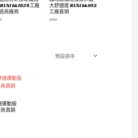
 RUXI hk1838工廠
大舒適度 RUXI hk952
造商廠商
工廠直销
評
分
0
滿
分
5
適運動服
廠商直銷