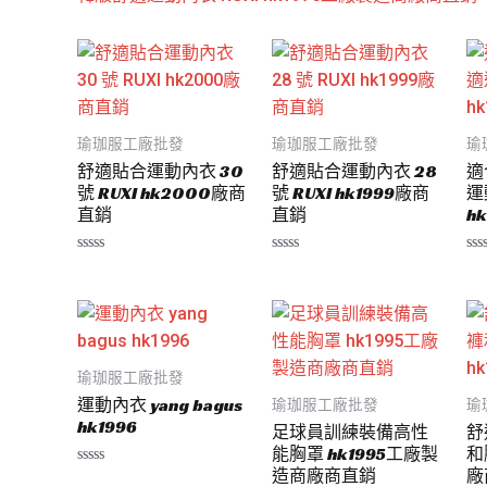
瑜珈服工廠批發
瑜珈服工廠批發
瑜
舒適貼合運動內衣 30
舒適貼合運動內衣 28
適
號 RUXI hk2000廠商
號 RUXI hk1999廠商
運
直銷
直銷
hk
評
評
評
分
分
分
0
0
0
滿
滿
滿
分
分
分
5
5
5
瑜珈服工廠批發
運動內衣 yang bagus
瑜珈服工廠批發
瑜
hk1996
足球員訓練裝備高性
舒
能胸罩 hk1995工廠製
和
造商廠商直銷
廠
評