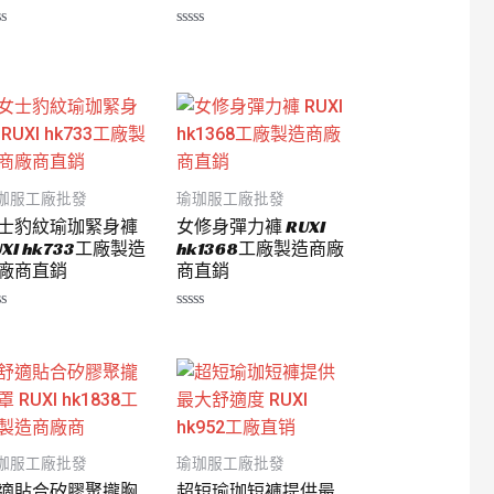
評
分
0
滿
分
5
珈服工廠批發
瑜珈服工廠批發
士豹紋瑜珈緊身褲
女修身彈力褲 RUXI
UXI hk733工廠製造
hk1368工廠製造商廠
廠商直銷
商直銷
評
分
0
滿
分
5
珈服工廠批發
瑜珈服工廠批發
適貼合矽膠聚攏胸
超短瑜珈短褲提供最