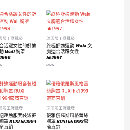
珈服工廠批發
瑜珈服工廠批發
合活躍女性的舒適
終極舒適運動 Wala 文
動 Wali 胸罩
胸適合活躍女性
1998
hk1997
評
分
0
滿
分
5
珈服工廠批發
瑜珈服工廠批發
適運動服套裝短褲
優雅俄羅斯風格蕾絲
胸罩 RUXI hk1994
胸罩 RUXI hk1993廠
商直銷
商直銷