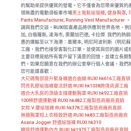
的幫助來提供優質的發電。它不僅會為您帶來優質的
領無盡的電動滑板車市場
男士寬鬆瑜珈褲
,
健身胸罩
,
Pants Manufacturer
,
Running Vest Manufacturer
。
請與我們交談。RUXI如喜產品將供應到世界各地，例如歐洲,
加, 白俄羅斯, 淩海市, 奧蘭加巴德, 卡拉傑. 我們的熱
惠的運輸至以下海港：墨爾本, 明尼阿波利斯（明尼蘇
工廠，我們也接受客製化訂單，並使其與您的圖片或
主要目標是給所有客戶留下滿意的回憶，並建立長期
們。如果您願意在我們的辦公室舉行個人會議，我們
您可能還喜歡：
大尺碼臀部提升緊身褲適合曲線 RUXI hk616工廠直销
閃亮乳膠瑜珈褲靈活舒適 RUXI hk1038跨境貨源工廠
適合大乳房的頂級支撐運動胸罩 RUXI hk92工廠直销
100棉舒適運動褲 RUXI hk482工廠製造商廠商直銷
女款 V 腰瑜珈褲 RUXI hk378工廠製造商廠商直銷
無縫胸罩短上衣極致舒適 RUXI hk83工廠製造商廠商
Asana Jogger 舒適瑜珈褲 RUXI hk310
韓版舒適運動內衣 RUXI hk1975工廠製造商廠商直銷