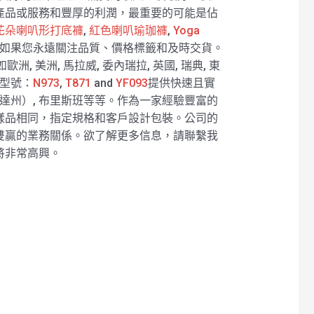
產品或服務和豐厚的利潤，最重要的可能是佔
花朵喇叭形打底褲
,
紅色喇叭瑜珈褲
,
Yoga
如果您永遠關注品質、價格標籤和及時交貨。
 美洲, 馬拉威, 委內瑞拉, 英國, 瑞典, 東
銷型號：
N973
,
T871
and
YF093
提供快速且實
達州）, 布里斯班等等。作為一家經驗豐富的
樣品相同，指定規格和客戶設計包裝。公司的
雙贏的業務關係。欲了解更多信息，請聯繫我
將非常高興。