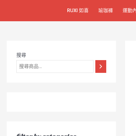
跳
7
1
6
2
8
1
RUXI 如喜
瑜珈褲
運動
至
個
2
4
1
9
8
主
產
個
個
個
個
0
要
品
產
產
產
產
7
內
容
品
品
品
品
個
產
搜尋
品