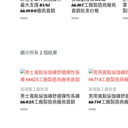
最大支撐 RUXI
hk167工廠製造商廠商
罩
hk1980廠商直銷
直銷批发价格
製
評
評
評
分
分
分
0
0
0
滿
滿
滿
分
分
分
5
5
5
顯示所有 2 個結果
瑜珈服工廠批發
瑜珈服工廠批發
男士寬鬆瑜珈褲舒適彈性長褲
男用寬鬆瑜珈褲舒
hk625工廠製造商廠商直銷
hk714工廠製造商
評
評
分
分
0
0
滿
滿