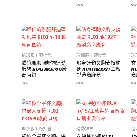
分
0
滿
評
評
分
分
分
5
0
0
滿
滿
分
分
5
5
瑜珈服工廠批發
瑜珈服工廠批發
瑜
體位瑜珈服舒適運動
貼身運動文胸支撐肋
女
服裝 RUXI hk1308廠
骨 RUXI hk1927工廠
R
商直銷
製造商廠商
商
評
評
評
分
分
分
0
0
0
滿
滿
滿
分
分
分
5
5
5
瑜珈服工廠批發
運動短褲
瑜
終極全罩杯文胸提供
女運動短褲 RUXI
舒