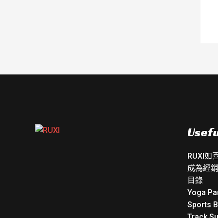
Usefu
RUXI
成為經
目錄
Yoga Pa
Sports 
Track Su