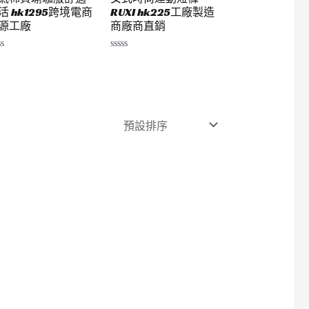
活 hk1295跨境電商
RUXI hk225工廠製造
源工廠
商廠商直銷
評
分
0
滿
分
5