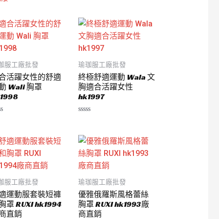
珈服工廠批發
瑜珈服工廠批發
合活躍女性的舒適
終極舒適運動 Wala 文
動 Wali 胸罩
胸適合活躍女性
1998
hk1997
評
分
0
滿
分
5
珈服工廠批發
瑜珈服工廠批發
適運動服套裝短褲
優雅俄羅斯風格蕾絲
胸罩 RUXI hk1994
胸罩 RUXI hk1993廠
商直銷
商直銷