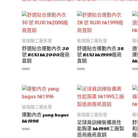
瑜珈服工廠批發
瑜珈服工廠批發
瑜
舒適貼合運動內衣 30
舒適貼合運動內衣 28
適
號 RUXI hk2000廠商
號 RUXI hk1999廠商
運
直銷
直銷
hk
評
評
評
分
分
分
0
0
0
滿
滿
滿
分
分
分
5
5
5
瑜珈服工廠批發
運動內衣 yang bagus
瑜珈服工廠批發
瑜
hk1996
足球員訓練裝備高性
舒
能胸罩 hk1995工廠製
和
造商廠商直銷
廠
評