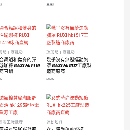
評
分
0
滿
分
5
珈服工廠批發
瑜珈服工廠批發
合舞蹈和健身的彈
幾乎沒有無縫運動胸
瑜珈褲 RUXI hk1419
罩 RUXI hk1517工廠製
商直銷
造商廠商
評
分
0
滿
分
5
珈服工廠批發
運動短褲
氣棉質瑜珈服舒適
女式時尚運動短褲