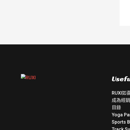
Usefu
RUXI
成為經
目錄
Yoga Pa
Sports 
Track Su