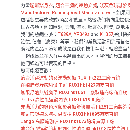
力量
瑜珈緊身衣
,
適合平胸的運動文胸
,
淺灰色瑜珈緊
Manufacturer
,
Running Vest Manufacturer
。如果可
包括您需要的款式/商品和數量。然後我們將向您提供
世界各地，例如歐洲, 美洲, 海地, 吐瓦魯, 阿曼, 瓜地馬拉
我們的熱銷型號：
T639A
,
YF049a
and
K1057
提供快
維德, 信義（廣東）等等。我們的業務活動和流程旨
廣泛的產品。這項成就是由我們技術精湛、經驗豐富
一起成長並在人群中脫穎而出的人才。我們的員工擁
他們認為可以實現的目標。
您可能還喜歡：
適合活躍運動的女運動短褲 RUXI hk222工廠直销
在線購買舒適瑜伽 T 卹 RUXI hk1427廠商直銷
無限舒適無縫胸罩 RUXI hk1661工廠製造商廠商直銷
Prithvi 高性能運動內衣 RUXI hk1990廠商
充滿活力的綠色瑜珈緊身褲舒適靈活 hk261工廠製造
寬肩帶舒適文胸提供支撐 RUXI hk1895廠商直銷
Lango 高腰瑜珈褲 RUXI hk1073跨境貨源工廠
適合每次運動的超舒適彈性瑜珈褲 hk1013跨境貨源