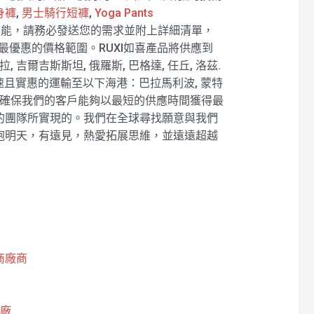
身褲
,
男士騎行短褲
,
Yoga Pants
能，請務必發送您的需求並附上詳細清單，
最優惠的價格範圍。RUXI如喜產品將供應到
, 吉爾吉斯斯坦, 俄羅斯, 巴格達, 任丘, 洛茲.
速且實惠的運輸至以下海港：巴拉馬利波, 蒙特
在確保我們的客戶能夠以最短的供應時間獲得最
的團隊所實現的。我們在全球尋找願意與我們
抱明天，有遠見，熱愛拓展思維，並遠遠超越
商廠商
工廠