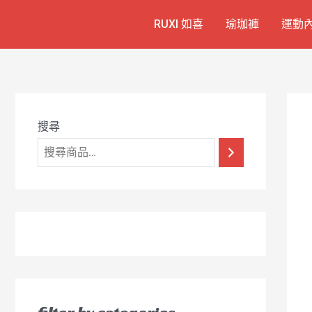
跳
7
1
6
2
8
1
RUXI 如喜
瑜珈褲
運動
至
個
2
4
1
9
8
主
產
個
個
個
個
0
要
品
產
產
產
產
7
內
容
品
品
品
品
個
產
搜尋
品