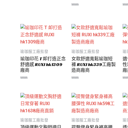
分
0
滿
評
評
分
分
分
5
0
0
滿
滿
分
分
5
5
瑜珈服工廠批發
瑜珈服工廠批發
瑜
瑜珈印花 T 卹打造正念
女款舒適寬鬆瑜珈短
適
舒適感 RUXI hk1309
褲 RUXI hk339工廠製
性
廠商
造商廠商
廠
評
評
評
分
分
分
0
0
0
滿
滿
滿
分
分
分
5
5
5
瑜珈服工廠批發
瑜珈服工廠批發
瑜
頂級運動文胸舒適日
提臀健身緊身褲高腰
透