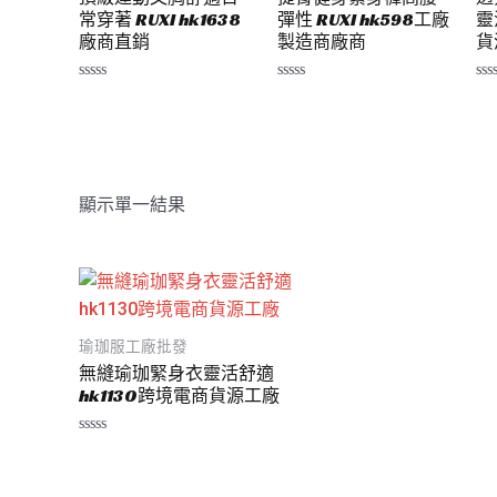
常穿著 RUXI hk1638
彈性 RUXI hk598工廠
靈
廠商直銷
製造商廠商
貨
評
評
評
分
分
分
0
0
0
滿
滿
滿
分
分
分
5
5
5
顯示單一結果
瑜珈服工廠批發
無縫瑜珈緊身衣靈活舒適
hk1130跨境電商貨源工廠
評
分
0
滿