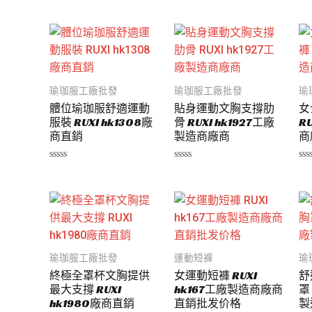
5
0
0
滿
滿
分
分
5
5
瑜珈服工廠批發
瑜珈服工廠批發
瑜
體位瑜珈服舒適運動
貼身運動文胸支撐肋
女
服裝 RUXI hk1308廠
骨 RUXI hk1927工廠
R
商直銷
製造商廠商
商
評
評
評
分
分
分
0
0
0
滿
滿
滿
分
分
分
5
5
5
瑜珈服工廠批發
運動短褲
瑜
終極全罩杯文胸提供
女運動短褲 RUXI
舒
最大支撐 RUXI
hk167工廠製造商廠商
罩
hk1980廠商直銷
直銷批发价格
製