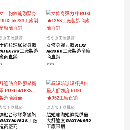
0
滿
分
5
珈服工廠批發
瑜珈服工廠批發
士豹紋瑜珈緊身褲
女修身彈力褲 RUXI
UXI hk733工廠製造
hk1368工廠製造商廠
廠商直銷
商直銷
評
分
0
滿
分
5
珈服工廠批發
瑜珈服工廠批發
適貼合矽膠聚攏胸
超短瑜珈短褲提供最
 RUXI hk1838工廠
大舒適度 RUXI hk952
造商廠商
工廠直销