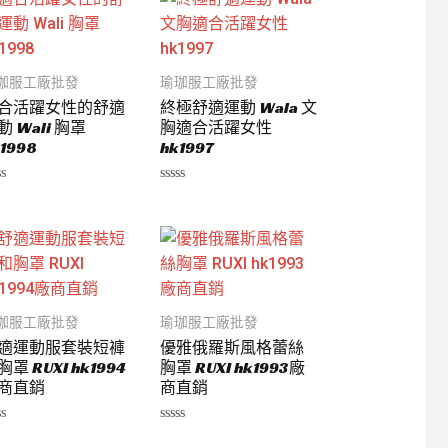
珈服工廠批發
瑜珈服工廠批發
合活躍女性的舒適
終極舒適運動 Wala 文
動 Wali 胸罩
胸適合活躍女性
1998
hk1997
評
分
0
滿
分
5
珈服工廠批發
瑜珈服工廠批發
適運動服套裝短褲
優雅俄羅斯風格蕾絲
胸罩 RUXI hk1994
胸罩 RUXI hk1993廠
商直銷
商直銷
評
分