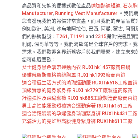
高品質和先進的便攜式數位產品
瑜珈熱褲短褲
,
石灰胸
Manufacturer
,
Running Vest Manufacturer
。我們期
您會發現我們的報價非常實惠，而且我們的產品品質非
例如歐洲, 美洲, 沙烏地阿拉伯, 巴西, 阿曼, 蒙古, 阿爾
們的熱銷型號：
T261
,
T1191
and
2315
提供快速且實
利爾, 溫哥華等等。我們渴望滿足全球客戶的需求。
需求。我們歡迎各界新舊客戶與我們聯繫，建立未來
您可能還喜歡：
女士健身黑色繫帶運動內衣 RUXI hk1457廠商直銷
優雅俄羅斯風格蕾絲胸罩 RUXI hk1993廠商直銷
適合積極生活方式的瑜珈運動服 RUXI hk618工廠直销
頂級實惠的健身緊身褲 RUXI hk779工廠製造商廠商
舒適彈性及踝瑜珈褲 RUXI hk885工廠製造商廠商直銷
男士高性能運動短褲適合運動穿著 RUXI hk151工廠
適合活躍媽媽的孕婦健身瑜珈緊身褲 RUXI hk431工廠
充滿活力的霓虹燈高腰健身緊身褲 RUXI hk611工廠