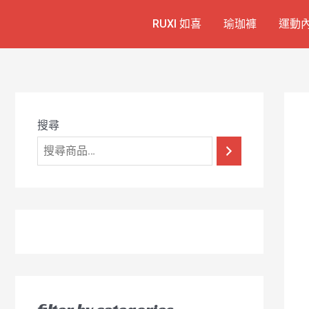
跳
7
1
6
2
8
1
RUXI 如喜
瑜珈褲
運動
至
個
2
4
1
9
8
主
產
個
個
個
個
0
要
品
產
產
產
產
7
內
容
品
品
品
品
個
產
搜尋
品