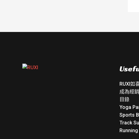
Usefu
RUXI
成為經
目錄
Yoga Pa
Sports 
Track Su
Running