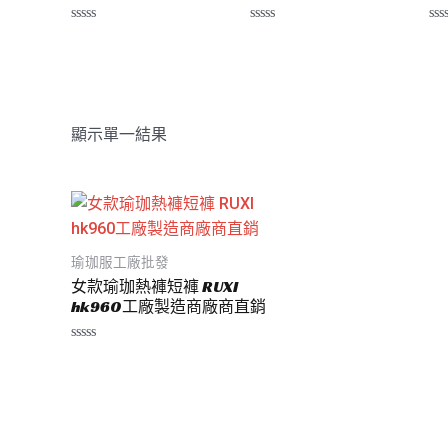
評
評
評
分
分
分
0
0
0
滿
滿
滿
分
分
分
5
5
5
顯示單一結果
瑜珈服工廠批發
女款瑜珈熱褲短褲 RUXI
hk960工廠製造商廠商直銷
評
分
0
滿
分
5