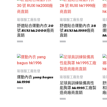
瑜珈服工廠批發
瑜珈服工廠批發
瑜
舒適貼合運動內衣 30
舒適貼合運動內衣 28
適
號 RUXI hk2000廠商
號 RUXI hk1999廠商
運
直銷
直銷
hk
評
評
評
分
分
分
0
0
0
滿
滿
滿
分
分
分
5
5
5
瑜珈服工廠批發
運動內衣 yang bagus
瑜珈服工廠批發
瑜
hk1996
足球員訓練裝備高性
舒
能胸罩 hk1995工廠製
和
造商廠商直銷
廠
評
分
0
滿
評
評
分
分
分