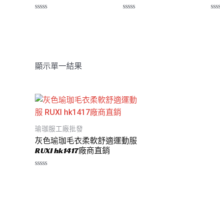
評
評
評
分
分
分
0
0
0
滿
滿
滿
分
分
分
5
5
5
顯示單一結果
瑜珈服工廠批發
灰色瑜珈毛衣柔軟舒適運動服
RUXI hk1417廠商直銷
評
分
0
滿
分
5