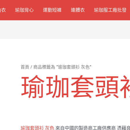
內衣
瑜珈背心
運動短褲
連體衣
瑜珈服工廠批發
首頁
/ 商品標籤為 “瑜珈套頭衫 灰色”
瑜珈套頭
瑜珈套頭衫 灰色
來自中國的製造商工廠供應商 憑藉