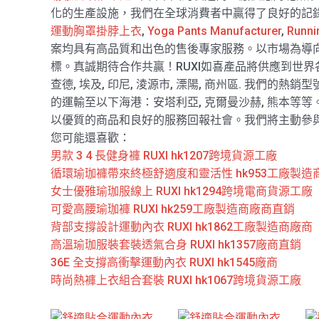
化的生產設施，我們在全球消費者中贏得了良好的記
運動胸罩掛脖上衣
,
Yoga Pants Manufacturer
,
Runni
案均具有高品質和出色的售後專家服務。以市場為導
標。真誠期待合作共贏！RUXI如喜產品將供應到世界各地，
查德, 埃及, 印尼, 淩源市, 溧陽, 商州區. 我們的熱銷型
的運輸至以下海港：安塔利亞, 克爾曼沙赫, 熊本等
以優質的商品和良好的服務回報社會。我們將主動參
您可能還喜歡：
男款 3 4 長健身褲 RUXI hk1207跨境貨源工廠
循環瑜珈褲帶來終極舒適度和靈活性 hk953工廠製造
女士優雅瑜珈服線上 RUXI hk1294跨境電商貨源工廠
可愛高腰瑜珈褲 RUXI hk259工廠製造商廠商直銷
背部支撐設計運動內衣 RUXI hk1862工廠製造商廠商
高溫瑜珈服裝套裝透氣合身 RUXI hk1357廠商直銷
36E 全支撐高衝擊運動內衣 RUXI hk1545廠商
時尚熱褲上衣組合套裝 RUXI hk1067跨境貨源工廠