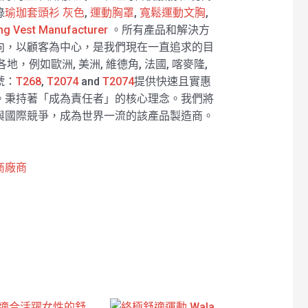
錄
瑜珈套頭衫 灰色
,
運動胸罩
,
寬鬆運動文胸
,
ng Vest Manufacturer
。所有產品和解決方
向，以顧客為中心，是我們現在一直追求的目
例如歐洲, 美洲, 維德角, 法國, 喀麥隆,
號：
T268
,
T2074
and
T2074
提供快速且實惠
等。秉持著「成為責任者」的核心理念。我們將
與國際競爭，成為世界一流的該產品製造商。
商廠商