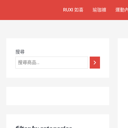
跳
7
1
6
2
8
1
RUXI 如喜
瑜珈褲
運動
至
個
2
4
1
9
8
主
產
個
個
個
個
0
要
品
產
產
產
產
7
內
容
品
品
品
品
個
產
搜尋
品