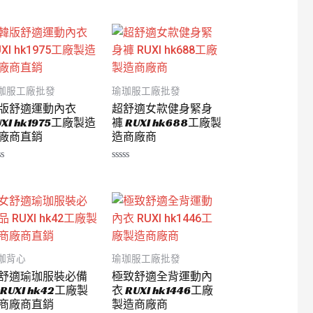
0
滿
分
5
珈服工廠批發
瑜珈服工廠批發
版舒適運動內衣
超舒適女款健身緊身
UXI hk1975工廠製造
褲 RUXI hk688工廠製
廠商直銷
造商廠商
評
分
0
滿
分
5
珈背心
瑜珈服工廠批發
舒適瑜珈服裝必備
極致舒適全背運動內
 RUXI hk42工廠製
衣 RUXI hk1446工廠
商廠商直銷
製造商廠商