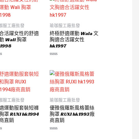
珈服工廠批發
瑜珈服工廠批發
合活躍女性的舒適
終極舒適運動 Wala 文
動 Wali 胸罩
胸適合活躍女性
1998
hk1997
評
分
0
滿
分
5
珈服工廠批發
瑜珈服工廠批發
適運動服套裝短褲
優雅俄羅斯風格蕾絲
胸罩 RUXI hk1994
胸罩 RUXI hk1993廠
商直銷
商直銷
評
分