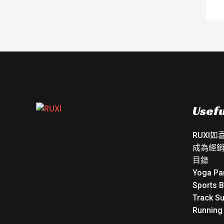
Usefu
RUXI
成為經
目錄
Yoga Pa
Sports 
Track Su
Running