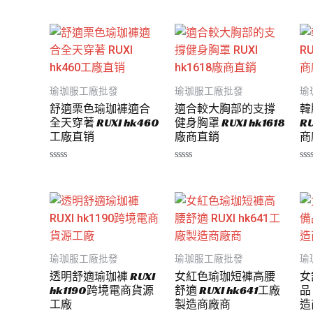
5
0
0
滿
滿
分
分
5
5
瑜珈服工廠批發
瑜珈服工廠批發
瑜
舒適栗色瑜珈褲適合
適合較大胸部的支撐
韓
全天穿著 RUXI hk460
健身胸罩 RUXI hk1618
R
工廠直销
廠商直銷
商
評
評
評
分
分
分
0
0
0
滿
滿
滿
分
分
分
5
5
5
瑜珈服工廠批發
瑜珈服工廠批發
瑜
透明舒適瑜珈褲 RUXI
女紅色瑜珈短褲高腰
女
hk1190跨境電商貨源
舒適 RUXI hk641工廠
品
工廠
製造商廠商
造