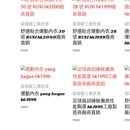
瑜珈服工廠批發
瑜珈服工廠批發
瑜
舒適貼合運動內衣 30
舒適貼合運動內衣 28
適
號 RUXI hk2000廠商
號 RUXI hk1999廠商
運
直銷
直銷
hk
評
評
評
分
分
分
0
0
0
滿
滿
滿
分
分
分
5
5
5
瑜珈服工廠批發
運動內衣 yang bagus
瑜珈服工廠批發
瑜
hk1996
足球員訓練裝備高性
舒
能胸罩 hk1995工廠製
和
造商廠商直銷
廠
評
分
0
滿
評
評
分
分
分