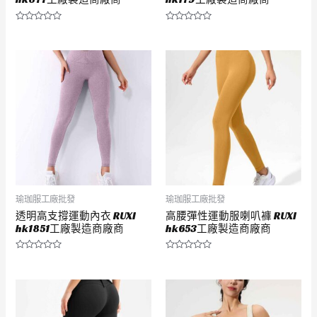
評
評
分
分
0
0
滿
滿
分
分
5
5
瑜珈服工廠批發
瑜珈服工廠批發
透明高支撐運動內衣 RUXI
高腰彈性運動服喇叭褲 RUXI
hk1851工廠製造商廠商
hk653工廠製造商廠商
評
評
分
分
0
0
滿
滿
分
分
5
5