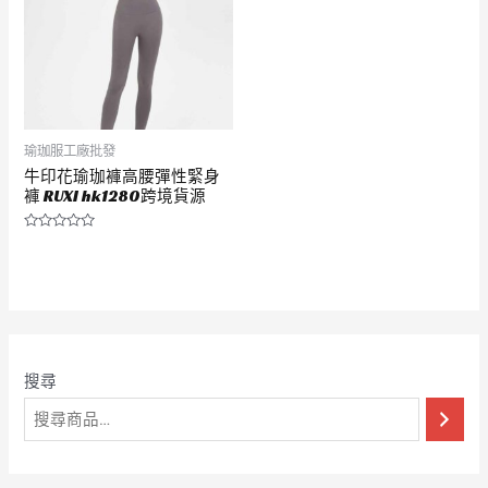
瑜珈服工廠批發
牛印花瑜珈褲高腰彈性緊身
褲 RUXI hk1280跨境貨源
評
分
0
滿
分
5
搜尋