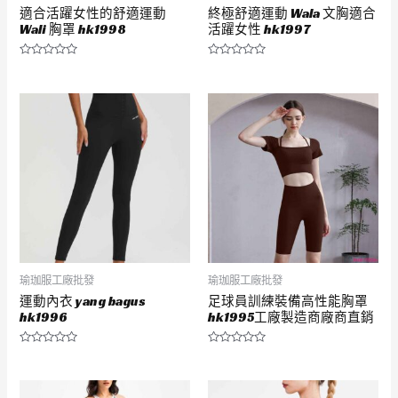
適合活躍女性的舒適運動
終極舒適運動 Wala 文胸適合
Wali 胸罩 hk1998
活躍女性 hk1997
評
評
分
分
0
0
滿
滿
分
分
5
5
瑜珈服工廠批發
瑜珈服工廠批發
運動內衣 yang bagus
足球員訓練裝備高性能胸罩
hk1996
hk1995工廠製造商廠商直銷
評
評
分
分
0
0
滿
滿
分
分