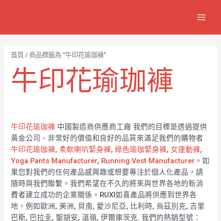
跳
7
1
6
2
8
1
MAIN
至
個
2
4
1
9
8
MEN
主
產
個
個
個
個
0
要
品
產
產
產
產
7
內
首頁
/ 商品標籤為 “牛印花瑜珈褲”
容
品
品
品
品
個
牛印花瑜珈褲
產
品
牛印花瑜珈褲
中國製造商供應商工廠 我們的目標是透過提供
黃金公司、非常好的價值和良好的品質來滿足我們的購物者
牛印花瑜珈褲
,
柔軟喇叭緊身褲
,
綠色瑜珈緊身褲
,
女運動褲
,
Yoga Pants Manufacturer
,
Running Vest Manufacturer
。如
果您對我們的任何產品感興趣或想要專注於個人化產品，請
隨時與我們聯繫。我們希望在不久的將來與世界各地的新消
費者建立成功的企業關係。RUXI如喜產品將供應到世界各
地，例如歐洲, 美洲, 貝南, 愛沙尼亞, 比利時, 烏茲別克, 吉里
巴斯, 巴拉圭, 聖胡安, 溫嶺, 伊爾庫茨克. 我們的熱銷型號：