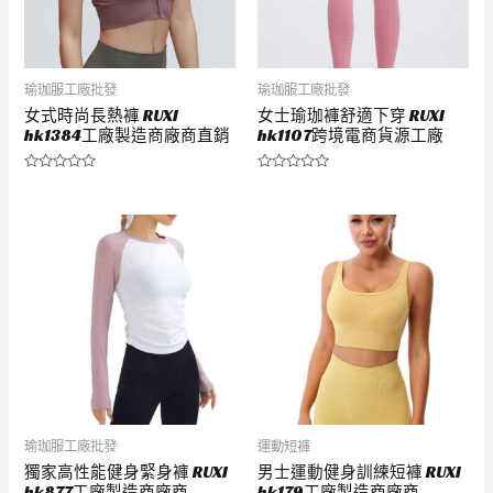
瑜珈服工廠批發
瑜珈服工廠批發
女式時尚長熱褲 RUXI
女士瑜珈褲舒適下穿 RUXI
hk1384工廠製造商廠商直銷
hk1107跨境電商貨源工廠
評
評
分
分
0
0
滿
滿
分
分
5
5
瑜珈服工廠批發
運動短褲
獨家高性能健身緊身褲 RUXI
男士運動健身訓練短褲 RUXI
hk877工廠製造商廠商
hk179工廠製造商廠商