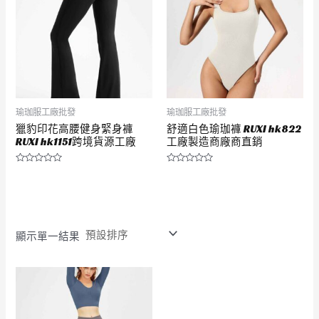
瑜珈服工廠批發
瑜珈服工廠批發
獵豹印花高腰健身緊身褲
舒適白色瑜珈褲 RUXI hk822
RUXI hk1151跨境貨源工廠
工廠製造商廠商直銷
評
評
分
分
0
0
滿
滿
分
分
5
5
顯示單一結果