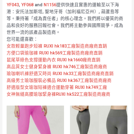
YF043
,
YF068
and
N1156
提供快速且實惠的運輸至以下海
港：安托法加斯塔, 聖地牙哥（加利福尼亞州）, 葫蘆島等
等。秉持著「成為責任者」的核心理念。我們將以優質的商
品和良好的服務回報社會。我們將主動參與國際競爭，成為
世界一流的該產品製造商。
您可能還喜歡：
女款輕量跑步短褲 RUXI hk183工廠製造商廠商直銷
方便口袋瑜珈褲 RUXI hk569工廠製造商廠商直銷
鼠尾草綠色支撐運動內衣 RUXI hk1660廠商直銷
高品質女士健身緊身褲 RUXI hk746工廠製造商廠商
瑜珈喇叭褲舒適又時尚 RUXI hk33工廠製造商廠商直銷
高級男士瑜珈服裝必備品 RUXI hk367工廠製造商廠商
舒適版型女瑜珈短褲適合運動穿著 RUXI hk749工廠
女神無縫高腰瑜珈緊身褲RUXI hk522工廠製造商廠商