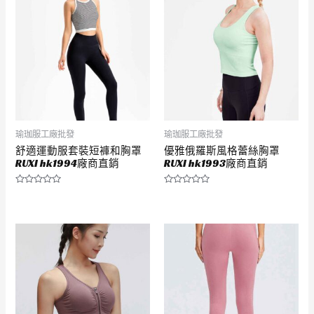
5
5
瑜珈服工廠批發
瑜珈服工廠批發
舒適運動服套裝短褲和胸罩
優雅俄羅斯風格蕾絲胸罩
RUXI hk1994廠商直銷
RUXI hk1993廠商直銷
評
評
分
分
0
0
滿
滿
分
分
5
5