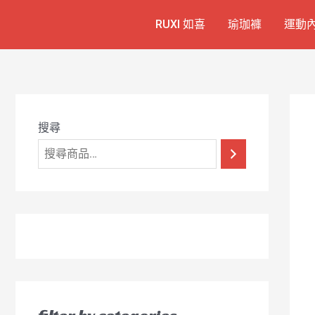
跳
7
1
6
2
8
1
RUXI 如喜
瑜珈褲
運動
至
個
2
4
1
9
8
主
產
個
個
個
個
0
要
品
產
產
產
產
7
內
容
品
品
品
品
個
產
搜尋
品