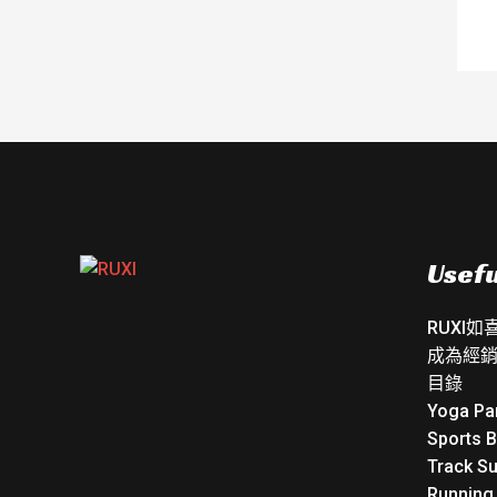
Usefu
RUXI
成為經
目錄
Yoga Pa
Sports 
Track Su
Running