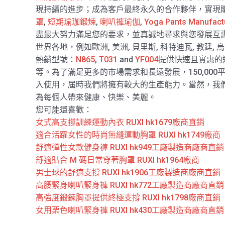
現持續的進步；成為客戶最終永久的合作夥伴，實現
罩
,
短期瑜珈鍛煉
,
喇叭褲瑜伽
,
Yoga Pants Manufact
盡最大努力滿足您的要求，並真誠地尋求與您發展互惠
世界各地，例如歐洲, 美洲, 貝里斯, 科特迪瓦, 教廷, 烏克
熱銷型號：
N865
,
T031
and
YF004
提供快速且實惠的運
等。為了滿足更多的市場需求和長遠發展，150,000
入使用，屆時我們將擁有較大的生產能力。當然，我
為每個人帶來健康、快樂、美麗。
您可能還喜歡：
女式高支撐訓練運動內衣 RUXI hk1679廠商直銷
適合活躍女性的時尚無縫運動胸罩 RUXI hk1749廠商
舒適彈性女款健身褲 RUXI hk949工廠製造商廠商直銷
舒適貼合 M 碼日常穿著胸罩 RUXI hk1964廠商
男士球的舒適支撐 RUXI hk1906工廠製造商廠商直銷
高腰緊身喇叭緊身褲 RUXI hk772工廠製造商廠商直銷
高強度鍛鍊胸罩提供終極支撐 RUXI hk1798廠商直銷
女用栗色喇叭緊身褲 RUXI hk430工廠製造商廠商直銷