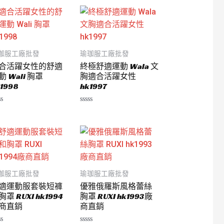
珈服工廠批發
瑜珈服工廠批發
合活躍女性的舒適
終極舒適運動 Wala 文
動 Wali 胸罩
胸適合活躍女性
1998
hk1997
評
分
0
滿
分
5
珈服工廠批發
瑜珈服工廠批發
適運動服套裝短褲
優雅俄羅斯風格蕾絲
胸罩 RUXI hk1994
胸罩 RUXI hk1993廠
商直銷
商直銷