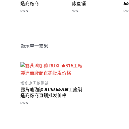
造商廠商
廠直销
h
評
評
評
分
分
分
0
0
0
滿
滿
滿
分
分
分
5
5
5
顯示單一結果
瑜珈服工廠批發
露背瑜珈褲 RUXI hk815工廠製
造商廠商直銷批发价格
評
分
0
滿
分
5