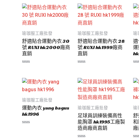
瑜珈服工廠批發
瑜珈服工廠批發
瑜
舒適貼合運動內衣 30
舒適貼合運動內衣 28
適
號 RUXI hk2000廠商
號 RUXI hk1999廠商
運
直銷
直銷
hk
評
評
評
分
分
分
0
0
0
滿
滿
滿
分
分
分
5
5
5
瑜珈服工廠批發
運動內衣 yang bagus
瑜珈服工廠批發
瑜
hk1996
足球員訓練裝備高性
舒
能胸罩 hk1995工廠製
和
造商廠商直銷
廠
評
分
0