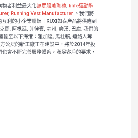
購物者利益最大化
無屁股瑜珈褲
,
blife運動胸
urer
,
Running Vest Manufacturer
。我們將
互利的小企業聯姻！RUXI如喜產品將供應到
蘭, 阿根廷, 菲律賓, 亳州, 廣漢, 巴庫. 我們的
輸至以下海港：雅加達, 馬杜賴, 連絡人等
平方公尺的新工廠正在建設中，將於2014年投
們也會不斷完善服務體系，滿足客戶的要求，