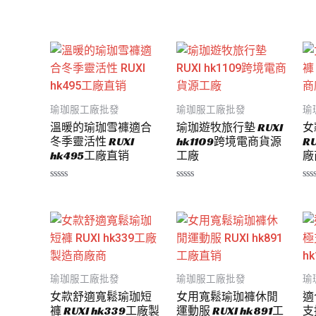
滿
評
評
分
分
分
5
0
0
滿
滿
分
分
5
5
瑜珈服工廠批發
瑜珈服工廠批發
瑜
溫暖的瑜珈雪褲適合
瑜珈遊牧旅行墊 RUXI
女
冬季靈活性 RUXI
hk1109跨境電商貨源
R
hk495工廠直销
工廠
廠
評
評
評
分
分
分
0
0
0
滿
滿
滿
分
分
分
5
5
5
瑜珈服工廠批發
瑜珈服工廠批發
瑜
女款舒適寬鬆瑜珈短
女用寬鬆瑜珈褲休閒
適
褲 RUXI hk339工廠製
運動服 RUXI hk891工
支