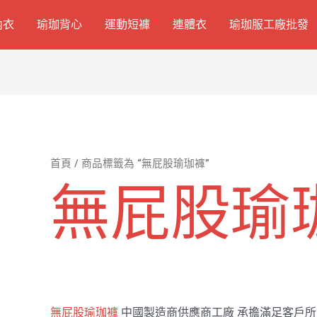
內衣
瑜珈背心
運動短褲
連體衣
瑜珈服工廠批發
首頁
/ 商品標籤為 “無屁股瑜珈褲”
無屁股瑜
無屁股瑜珈褲
中國製造商供應商工廠 承擔滿足客戶