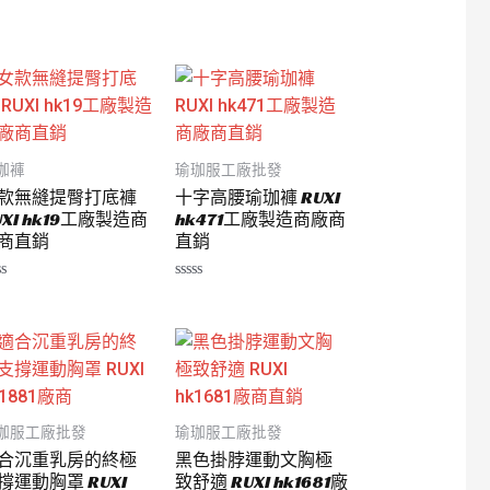
評
分
0
滿
分
5
珈褲
瑜珈服工廠批發
款無縫提臀打底褲
十字高腰瑜珈褲 RUXI
UXI hk19工廠製造商
hk471工廠製造商廠商
商直銷
直銷
評
分
0
滿
分
5
珈服工廠批發
瑜珈服工廠批發
合沉重乳房的終極
黑色掛脖運動文胸極
撐運動胸罩 RUXI
致舒適 RUXI hk1681廠