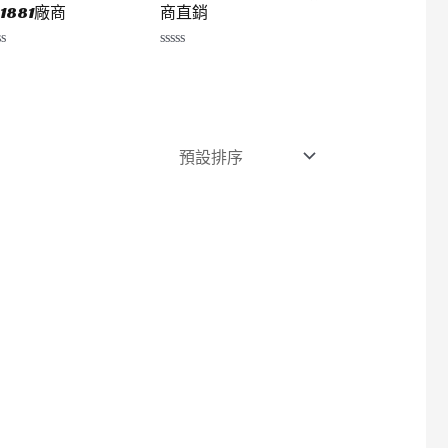
k1881廠商
商直銷
評
分
0
滿
分
5