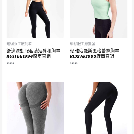
瑜珈服工廠批發
瑜珈服工廠批發
舒適運動服套裝短褲和胸罩
優雅俄羅斯風格蕾絲胸罩
RUXI hk1994廠商直銷
RUXI hk1993廠商直銷
評
評
分
分
0
0
滿
滿
分
分
5
5