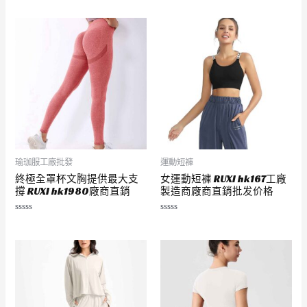
分
分
0
0
滿
滿
分
分
5
5
瑜珈服工廠批發
運動短褲
終極全罩杯文胸提供最大支
女運動短褲 RUXI hk167工廠
撐 RUXI hk1980廠商直銷
製造商廠商直銷批发价格
評
評
分
分
0
0
滿
滿
分
分
5
5