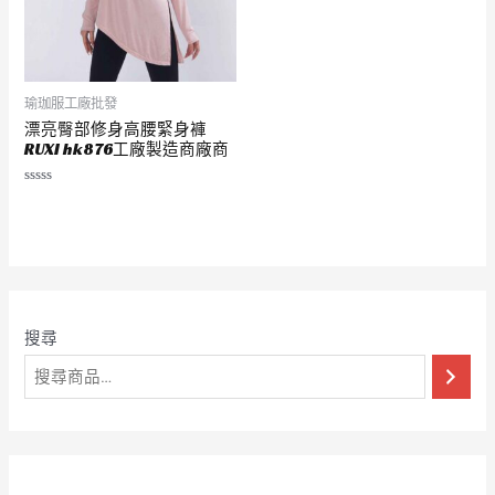
瑜珈服工廠批發
漂亮臀部修身高腰緊身褲
RUXI hk876工廠製造商廠商
評
分
0
滿
分
5
搜尋