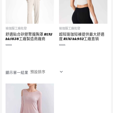
瑜珈服工廠批發
瑜珈服工廠批發
舒適貼合矽膠聚攏胸罩 RUXI
超短瑜珈短褲提供最大舒適
hk1838工廠製造商廠商
度 RUXI hk952工廠直销
評
評
分
分
0
0
滿
滿
分
分
5
5
顯示單一結果