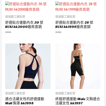
瑜珈服工廠批發
瑜珈服工廠批發
舒適貼合運動內衣 30 號
舒適貼合運動內衣 28 號
RUXI hk2000廠商直銷
RUXI hk1999廠商直銷
評
評
分
分
0
0
滿
滿
分
分
5
5
瑜珈服工廠批發
瑜珈服工廠批發
適合活躍女性的舒適運動
終極舒適運動 Wala 文胸適合
Wali 胸罩 hk1998
活躍女性 hk1997