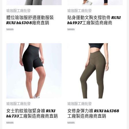
瑜珈服工廠批發
瑜珈服工廠批發
體位瑜珈服舒適運動服裝
貼身運動文胸支撐肋骨 RUXI
RUXI hk1308廠商直銷
hk1927工廠製造商廠商
評
評
分
分
0
0
滿
滿
分
分
5
5
瑜珈服工廠批發
瑜珈服工廠批發
女士豹紋瑜珈緊身褲 RUXI
女修身彈力褲 RUXI hk1368
hk733工廠製造商廠商直銷
工廠製造商廠商直銷
評
評