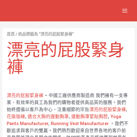
跳
7
1
6
2
8
1
MAIN
至
個
2
4
1
9
8
MEN
主
產
個
個
個
個
0
要
品
產
產
產
產
7
內
首頁
/ 商品標籤為 “漂亮的屁股緊身褲”
容
品
品
品
品
個
漂亮的屁股緊身
產
品
褲
漂亮的屁股緊身褲
– 中國工廠供應商製造商 我們擁有一支專
業、有效率的員工為我們的購物者提供高品質的服務。我們
始終遵循以客戶為中心、注重細節的宗旨
漂亮的屁股緊身褲
,
花瑜珈褲
,
適合大胸的運動胸罩
,
運動胸罩緊貼胸腔
,
Yoga
Pants Manufacturer
,
Running Vest Manufacturer
。我們不
斷追求與客戶的雙贏。我們熱烈歡迎來自世界各地的客戶前