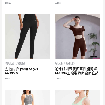
評
評
分
分
0
0
滿
滿
分
分
5
5
瑜珈服工廠批發
瑜珈服工廠批發
運動內衣 yang bagus
足球員訓練裝備高性能胸罩
hk1996
hk1995工廠製造商廠商直銷
評
評
分
分
0
0
滿
滿
分
分
5
5