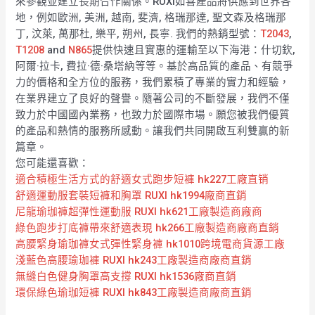
來參觀並建立長期合作關係。RUXI如喜產品將供應到世界各
地，例如歐洲, 美洲, 越南, 斐濟, 格瑞那達, 聖文森及格瑞那
丁, 汶萊, 萬那杜, 樂平, 朔州, 長寧. 我們的熱銷型號：
T2043
,
T1208
and
N865
提供快速且實惠的運輸至以下海港：什切欽,
阿爾·拉卡, 費拉·德·桑塔納等等。基於高品質的產品、有競爭
力的價格和全方位的服務，我們累積了專業的實力和經驗，
在業界建立了良好的聲譽。隨著公司的不斷發展，我們不僅
致力於中國國內業務，也致力於國際市場。願您被我們優質
的產品和熱情的服務所感動。讓我們共同開啟互利雙贏的新
篇章。
您可能還喜歡：
適合積極生活方式的舒適女式跑步短褲 hk227工廠直销
舒適運動服套裝短褲和胸罩 RUXI hk1994廠商直銷
尼龍瑜珈褲超彈性運動服 RUXI hk621工廠製造商廠商
綠色跑步打底褲帶來舒適表現 hk266工廠製造商廠商直銷
高腰緊身瑜珈褲女式彈性緊身褲 hk1010跨境電商貨源工廠
淺藍色高腰瑜珈褲 RUXI hk243工廠製造商廠商直銷
無縫白色健身胸罩高支撐 RUXI hk1536廠商直銷
環保綠色瑜珈短褲 RUXI hk843工廠製造商廠商直銷