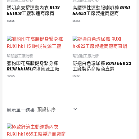
瑜珈服工廠批發
瑜珈服工廠批發
透明高支撐運動內衣 RUXI
高腰彈性運動服喇叭褲 RUXI
hk1851工廠製造商廠商
hk653工廠製造商廠商
評
評
分
分
0
0
滿
滿
分
分
5
5
瑜珈服工廠批發
瑜珈服工廠批發
獵豹印花高腰健身緊身褲
舒適白色瑜珈褲 RUXI hk822
RUXI hk1151跨境貨源工廠
工廠製造商廠商直銷
評
評
分
分
0
0
滿
滿
分
分
5
5
顯示單一結果