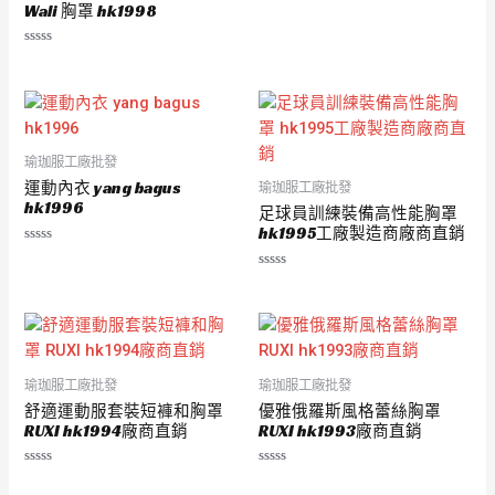
Wali 胸罩 hk1998
評
分
0
滿
分
5
瑜珈服工廠批發
運動內衣 yang bagus
瑜珈服工廠批發
hk1996
足球員訓練裝備高性能胸罩
hk1995工廠製造商廠商直銷
評
分
評
0
分
滿
0
分
滿
5
分
5
瑜珈服工廠批發
瑜珈服工廠批發
舒適運動服套裝短褲和胸罩
優雅俄羅斯風格蕾絲胸罩
RUXI hk1994廠商直銷
RUXI hk1993廠商直銷
評
評
分
分