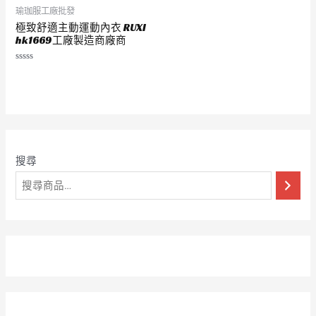
瑜珈服工廠批發
極致舒適主動運動內衣 RUXI
hk1669工廠製造商廠商
評
分
0
滿
分
5
搜尋