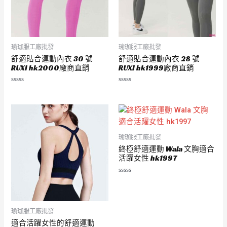
瑜珈服工廠批發
瑜珈服工廠批發
舒適貼合運動內衣 30 號
舒適貼合運動內衣 28 號
RUXI hk2000廠商直銷
RUXI hk1999廠商直銷
評
評
分
分
0
0
滿
滿
分
分
5
5
瑜珈服工廠批發
終極舒適運動 Wala 文胸適合
活躍女性 hk1997
評
分
0
滿
分
5
瑜珈服工廠批發
適合活躍女性的舒適運動