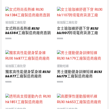
0
0
滿
滿
分
分
5
5
瑜珈服工廠批發
瑜珈服工廠批發
女式時尚長熱褲 RUXI
女士瑜珈褲舒適下穿 RUXI
hk1384工廠製造商廠商直銷
hk1107跨境電商貨源工廠
評
評
分
分
0
0
滿
滿
分
分
5
5
瑜珈服工廠批發
運動短褲
獨家高性能健身緊身褲 RUXI
男士運動健身訓練短褲 RUXI
hk877工廠製造商廠商
hk179工廠製造商廠商
評
評
分
分
0
0
滿
滿
分
分
5
5