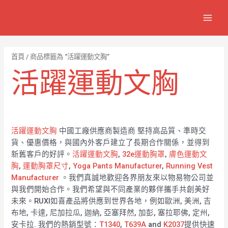
跳
7
1
6
2
8
1
MAIN
至
個
2
4
1
9
8
MEN
主
產
個
個
個
個
0
要
品
產
產
產
產
7
內
首頁
/ 商品標籤為 “活躍運動文胸”
容
品
品
品
品
個
活躍運動文胸
產
品
活躍運動文胸
中國工廠供應商製造商 堅持高品質、準時交
貨、優惠價格，與國內外客戶建立了長期合作關係，並得到
新舊客戶的好評。
活躍運動文胸
,
32e運動胸罩
,
膚色運動文
胸
,
運動胸罩尺寸
,
Yoga Pants Manufacturer
,
Running Vest
Manufacturer
。我們真誠地歡迎各界朋友來以物易物公司並
與我們開始合作。我們希望與不同產業的夥伴攜手共創美好
未來。RUXI如喜產品將供應到世界各地，例如歐洲, 美洲, 吉
布地, 卡達, 尼加拉瓜, 迦納, 亞塞拜然, 加彭, 塞拉耶佛, 定州,
安卡拉. 我們的熱銷型號：
T1340
,
T639A
and
K2037
提供快速