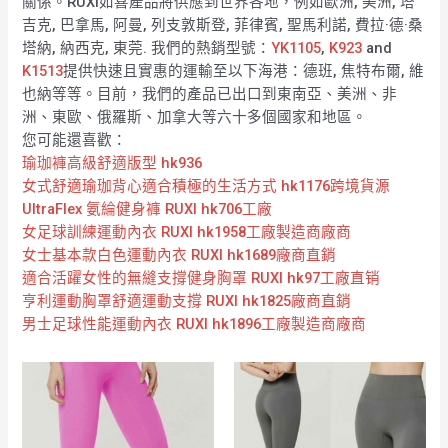
關係。RUXI如喜產品將供應到世界各地，例如歐洲, 美洲, 塔
吉克, 巴拿馬, 阿曼, 列支敦斯登, 菲律賓, 聖馬利諾, 費拉·德·桑
塔納, 納西克, 東莞. 我們的熱銷型號：
YK1105
,
K923
and
K1513
提供快速且實惠的運輸至以下海港：德班, 焦特布爾, 維
也納等等。目前，我們的產品已出口到東南亞、美洲、非
洲、東歐、俄羅斯、加拿大等六十多個國家和地區。
您可能還喜歡：
瑜珈褲高級舒適版型 hk936
女式舒適瑜珈背心適合積極的生活方式 hk1176跨境貨源
UltraFlex 氨綸健身褲 RUXI hk706工廠
女足球訓練運動內衣 RUXI hk1958工廠製造商廠商
女士基本款白色運動內衣 RUXI hk1689廠商直銷
適合活躍女性的無縫支撐健身胸罩 RUXI hk97工廠直销
亨利運動胸罩舒適運動支撐 RUXI hk1825廠商直銷
男士足球性能運動內衣 RUXI hk1896工廠製造商廠商