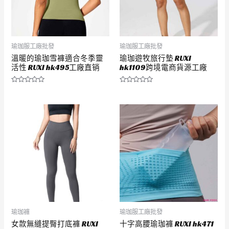
瑜珈服工廠批發
瑜珈服工廠批發
溫暖的瑜珈雪褲適合冬季靈
瑜珈遊牧旅行墊 RUXI
活性 RUXI hk495工廠直销
hk1109跨境電商貨源工廠
評
評
分
分
0
0
滿
滿
分
分
5
5
瑜珈褲
瑜珈服工廠批發
女款無縫提臀打底褲 RUXI
十字高腰瑜珈褲 RUXI hk471