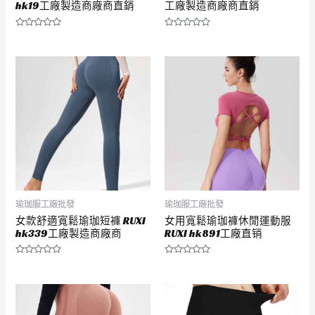
hk19工廠製造商廠商直銷
工廠製造商廠商直銷
評
評
分
分
0
0
滿
滿
分
分
5
5
瑜珈服工廠批發
瑜珈服工廠批發
女款舒適寬鬆瑜珈短褲 RUXI
女用寬鬆瑜珈褲休閒運動服
hk339工廠製造商廠商
RUXI hk891工廠直销
評
評
分
分
0
0
滿
滿
分
分
5
5