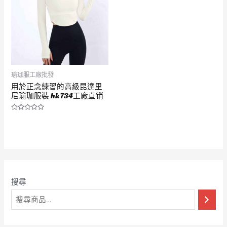
瑜珈服工廠批發
用於正念練習的高級昆達里
尼瑜珈服裝 hk734工廠直销
評
分
0
滿
分
5
搜尋