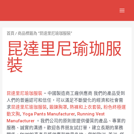
跳
7
1
6
2
8
1
MAIN
至
個
2
4
1
9
8
MEN
主
產
個
個
個
個
0
要
品
產
產
產
產
7
內
首頁
/ 商品標籤為 “昆達里尼瑜珈服裝”
容
品
品
品
品
個
昆達里尼瑜珈服
產
品
裝
昆達里尼瑜珈服裝
– 中國製造商工廠供應商 我們的產品受到
人們的普遍認可和信任，可以滿足不斷變化的經濟和社會需
求
昆達里尼瑜珈服裝
,
鍛鍊胸罩
,
熱褲和上衣套裝
,
粉色終極運
動文胸
,
Yoga Pants Manufacturer
,
Running Vest
Manufacturer
。我們公司的原則是提供優質的產品、專業的
服務、誠實的溝通。歡迎各界朋友試訂單，建立長期的業務