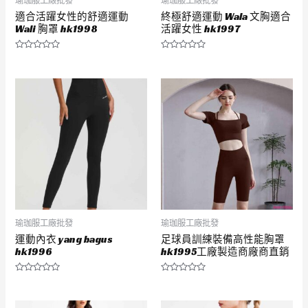
瑜珈服工廠批發
瑜珈服工廠批發
適合活躍女性的舒適運動
終極舒適運動 Wala 文胸適合
Wali 胸罩 hk1998
活躍女性 hk1997
評
評
分
分
0
0
滿
滿
分
分
5
5
瑜珈服工廠批發
瑜珈服工廠批發
運動內衣 yang bagus
足球員訓練裝備高性能胸罩
hk1996
hk1995工廠製造商廠商直銷
評
評
分
分
0
0
滿
滿