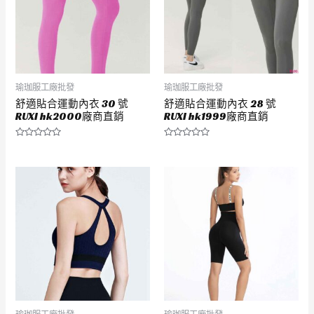
瑜珈服工廠批發
瑜珈服工廠批發
舒適貼合運動內衣 30 號
舒適貼合運動內衣 28 號
RUXI hk2000廠商直銷
RUXI hk1999廠商直銷
評
評
分
分
0
0
滿
滿
分
分
5
5