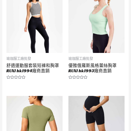
分
分
5
5
瑜珈服工廠批發
瑜珈服工廠批發
舒適運動服套裝短褲和胸罩
優雅俄羅斯風格蕾絲胸罩
RUXI hk1994廠商直銷
RUXI hk1993廠商直銷
評
評
分
分
0
0
滿
滿
分
分
5
5