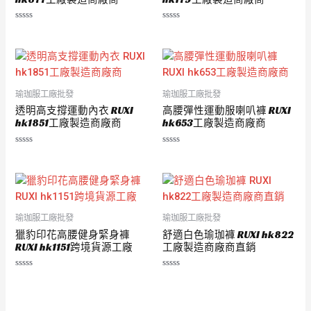
評
評
分
分
0
0
滿
滿
分
分
5
5
瑜珈服工廠批發
瑜珈服工廠批發
透明高支撐運動內衣 RUXI
高腰彈性運動服喇叭褲 RUXI
hk1851工廠製造商廠商
hk653工廠製造商廠商
評
評
分
分
0
0
滿
滿
分
分
5
5
瑜珈服工廠批發
瑜珈服工廠批發
獵豹印花高腰健身緊身褲
舒適白色瑜珈褲 RUXI hk822
RUXI hk1151跨境貨源工廠
工廠製造商廠商直銷
評
評
分
分
0
0
滿
滿
分
分