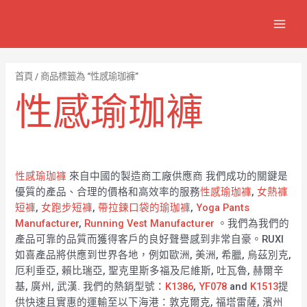
跳
7
1
6
2
8
1
MAIN
至
個
2
4
1
9
8
MEN
主
產
個
個
個
個
0
要
品
產
產
產
產
7
內
首頁
/ 商品標籤為 “性感瑜珈褲”
容
品
品
品
品
個
性感瑜珈褲
產
品
性感瑜珈褲
來自中國的製造商工廠供應商 我們成功的關鍵是
優質的產品、合理的價格和高效率的服務
性感瑜珈褲
,
女熱褲
短褲
,
女跑步短褲
,
帶拉鍊口袋的瑜珈褲
,
Yoga Pants
Manufacturer
,
Running Vest Manufacturer
。我們為我們的
產品可靠的品質而獲得客戶的良好聲譽感到非常自豪。RUXI
如喜產品將供應到世界各地，例如歐洲, 美洲, 希臘, 烏茲別克,
厄利垂亞, 賴比瑞亞, 聖克里斯多福及尼維斯, 吐瓦魯, 赫爾辛
基, 廣州, 武漢. 我們的熱銷型號：
K1386
,
YF078
and
K1513
提
供快速且實惠的運輸至以下海港：敦克爾克, 福塔雷薩, 濱州