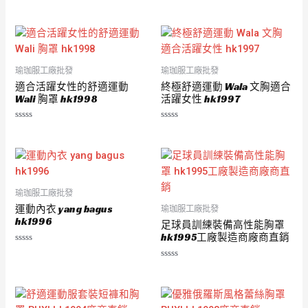
評
評
分
分
0
0
滿
滿
分
分
5
5
瑜珈服工廠批發
瑜珈服工廠批發
適合活躍女性的舒適運動
終極舒適運動 Wala 文胸適合
Wali 胸罩 hk1998
活躍女性 hk1997
評
評
分
分
0
0
滿
滿
分
分
5
5
瑜珈服工廠批發
運動內衣 yang bagus
瑜珈服工廠批發
hk1996
足球員訓練裝備高性能胸罩
hk1995工廠製造商廠商直銷
評
分
評
0
分
滿
0
分
滿
5
分
5