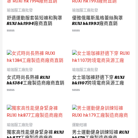
瑜珈服工廠批發
瑜珈服工廠批發
舒適運動服套裝短褲和胸罩
優雅俄羅斯風格蕾絲胸罩
RUXI hk1994廠商直銷
RUXI hk1993廠商直銷
評
評
分
分
0
0
滿
滿
分
分
5
5
瑜珈服工廠批發
瑜珈服工廠批發
女式時尚長熱褲 RUXI
女士瑜珈褲舒適下穿 RUXI
hk1384工廠製造商廠商直銷
hk1107跨境電商貨源工廠
評
評
分
分
0
0
滿
滿
分
分
5
5
瑜珈服工廠批發
運動短褲
獨家高性能健身緊身褲 RUXI
男士運動健身訓練短褲 RUXI
hk877工廠製造商廠商
hk179工廠製造商廠商