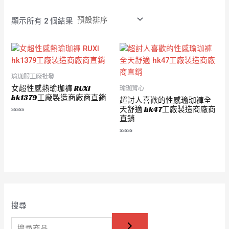
5
5
顯示所有 2 個結果
瑜珈服工廠批發
女超性感熱瑜珈褲 RUXI
瑜珈背心
hk1379工廠製造商廠商直銷
超討人喜歡的性感瑜珈褲全
天舒適 hk47工廠製造商廠商
直銷
評
分
0
滿
評
分
分
5
0
滿
分
5
搜尋