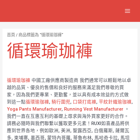
跳
7
1
6
2
8
1
MAIN
至
個
2
4
1
9
8
MEN
主
產
個
個
個
個
0
要
品
產
產
產
產
7
內
首頁
/ 商品標籤為 “循環瑜珈褲”
容
品
品
品
品
個
循環瑜珈褲
產
品
循環瑜珈褲
中國工廠供應商製造商 我們通常可以輕鬆地以卓
越的品質、優良的售價和良好的服務來滿足我們尊敬的買
家，因為我們更專業、更勤奮，並以具有成本效益的方式做
到這一點
循環瑜珈褲
,
騎行圍兜
,
口袋打底褲
,
平紋針織瑜珈褲
,
Yoga Pants Manufacturer
,
Running Vest Manufacturer
。
我們一直在互惠互利的基礎上尋求與海外買家更好的合作。
請務必隨時與我們聯繫以獲取更多元素！RUXI如喜產品將供
應到世界各地，例如歐洲, 美洲, 聖露西亞, 白俄羅斯, 薩爾瓦
多, 柬埔寨, 墨西哥, 蒙特內哥羅, 蒂魯布林, 馬哈奇卡拉, 馬坦