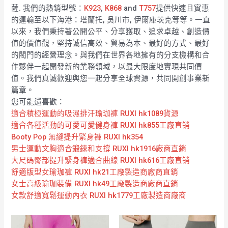
薩. 我們的熱銷型號：
K923
,
K868
and
T757
提供快速且實惠
的運輸至以下海港：塔蘭托, 吳川市, 伊爾庫茨克等等。一直
以來，我們秉持著公開公平、分享獲取、追求卓越、創造價
值的價值觀，堅持誠信高效、貿易為本、最好的方式、最好
的閥門的經營理念。與我們在世界各地擁有的分支機構和合
作夥伴一起開發新的業務領域，以最大限度地實現共同價
值。我們真誠歡迎與您一起分享全球資源，共同開創事業新
篇章。
您可能還喜歡：
適合積極運動的吸濕排汗瑜珈褲 RUXI hk1089貨源
適合各種活動的可愛可愛健身褲 RUXI hk855工廠直销
Booty Pop 無縫提升緊身褲 RUXI hk354
男士運動文胸適合鍛鍊和支撐 RUXI hk1916廠商直銷
大尺碼臀部提升緊身褲適合曲線 RUXI hk616工廠直销
舒適版型女瑜珈褲 RUXI hk21工廠製造商廠商直銷
女士高級瑜珈裝備 RUXI hk49工廠製造商廠商直銷
女款舒適寬鬆運動內衣 RUXI hk1779工廠製造商廠商