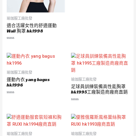
分
0
滿
分
5
瑜珈服工廠批發
適合活躍女性的舒適運動
Wali 胸罩 hk1998
評
分
0
滿
分
5
瑜珈服工廠批發
運動內衣 yang bagus
瑜珈服工廠批發
hk1996
足球員訓練裝備高性能胸罩
hk1995工廠製造商廠商直銷
評
分
評
0
分
滿
0
分
滿
5
分
5
瑜珈服工廠批發
瑜珈服工廠批發