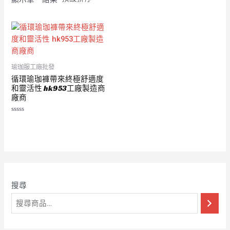
瑜珈服工廠批發
循環瑜珈褲帶來終極舒適度
和靈活性 hk953工廠製造商
廠商
評
分
0
滿
分
5
搜尋