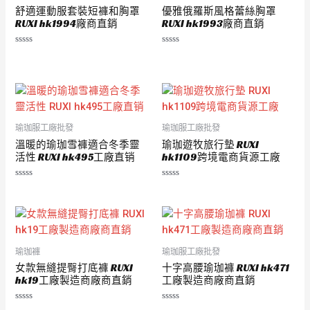
舒適運動服套裝短褲和胸罩
優雅俄羅斯風格蕾絲胸罩
RUXI hk1994廠商直銷
RUXI hk1993廠商直銷
評
評
分
分
0
0
滿
滿
分
分
5
5
瑜珈服工廠批發
瑜珈服工廠批發
溫暖的瑜珈雪褲適合冬季靈
瑜珈遊牧旅行墊 RUXI
活性 RUXI hk495工廠直销
hk1109跨境電商貨源工廠
評
評
分
分
0
0
滿
滿
分
分
5
5
瑜珈褲
瑜珈服工廠批發
女款無縫提臀打底褲 RUXI
十字高腰瑜珈褲 RUXI hk471
hk19工廠製造商廠商直銷
工廠製造商廠商直銷
評
評