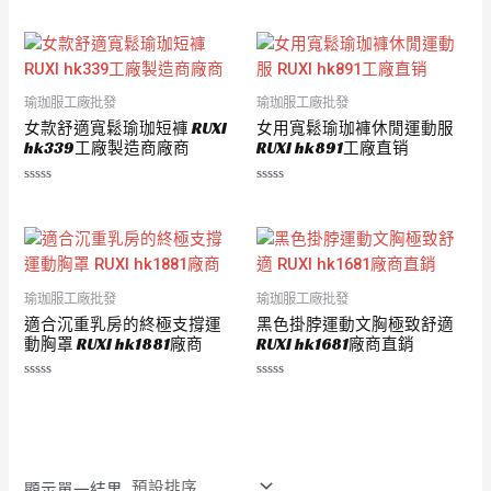
分
分
0
0
滿
滿
分
分
5
5
瑜珈服工廠批發
瑜珈服工廠批發
女款舒適寬鬆瑜珈短褲 RUXI
女用寬鬆瑜珈褲休閒運動服
hk339工廠製造商廠商
RUXI hk891工廠直销
評
評
分
分
0
0
滿
滿
分
分
5
5
瑜珈服工廠批發
瑜珈服工廠批發
適合沉重乳房的終極支撐運
黑色掛脖運動文胸極致舒適
動胸罩 RUXI hk1881廠商
RUXI hk1681廠商直銷
評
評
分
分
0
0
滿
滿
分
分
5
5
顯示單一結果