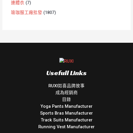
連體衣
7
瑜珈服工廠批發
1807
Usefull Links
RUXI如喜品牌故事
成為經銷商
目錄
Yoga Pants Manufacturer
Sports Bras Manufacturer
Track Suits Manufacturer
Running Vest Manufacturer