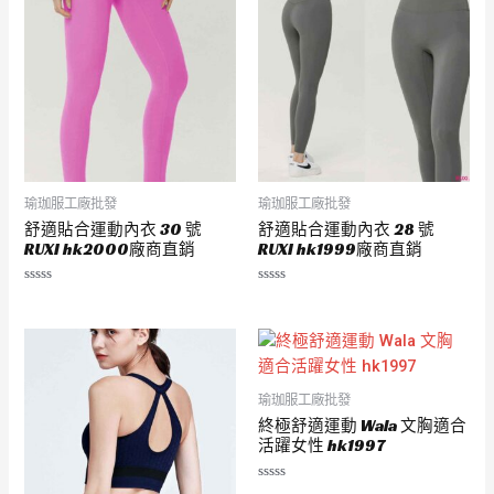
瑜珈服工廠批發
瑜珈服工廠批發
舒適貼合運動內衣 30 號
舒適貼合運動內衣 28 號
RUXI hk2000廠商直銷
RUXI hk1999廠商直銷
評
評
分
分
0
0
滿
滿
分
分
5
5
瑜珈服工廠批發
終極舒適運動 Wala 文胸適合
活躍女性 hk1997
評