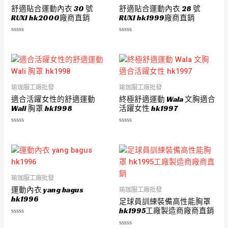
舒適貼合運動內衣 30 號
舒適貼合運動內衣 28 號
RUXI hk2000廠商直銷
RUXI hk1999廠商直銷
評
評
分
分
0
0
滿
滿
分
分
5
5
瑜珈服工廠批發
瑜珈服工廠批發
適合活躍女性的舒適運動
終極舒適運動 Wala 文胸適合
Wali 胸罩 hk1998
活躍女性 hk1997
評
評
分
分
0
0
滿
滿
分
分
5
5
瑜珈服工廠批發
運動內衣 yang bagus
瑜珈服工廠批發
hk1996
足球員訓練裝備高性能胸罩
hk1995工廠製造商廠商直銷
評
分