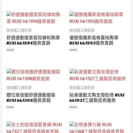
評
0
分
滿
0
分
滿
5
分
5
瑜珈服工廠批發
瑜珈服工廠批發
舒適運動服套裝短褲和胸罩
優雅俄羅斯風格蕾絲胸罩
RUXI hk1994廠商直銷
RUXI hk1993廠商直銷
評
評
分
分
0
0
滿
滿
分
分
5
5
瑜珈服工廠批發
瑜珈服工廠批發
體位瑜珈服舒適運動服裝
貼身運動文胸支撐肋骨 RUXI
RUXI hk1308廠商直銷
hk1927工廠製造商廠商
評
評
分
分
0
0
滿
滿
分
分
5
5