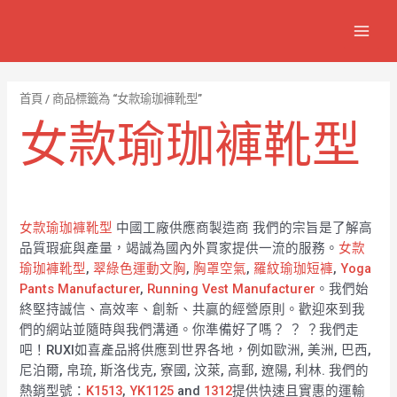
跳
7
1
6
2
8
1
MAIN
至
個
2
4
1
9
8
MEN
主
產
個
個
個
個
0
要
品
產
產
產
產
7
內
首頁
/ 商品標籤為 “女款瑜珈褲靴型”
容
品
品
品
品
個
女款瑜珈褲靴型
產
品
女款瑜珈褲靴型
中國工廠供應商製造商 我們的宗旨是了解高
品質瑕疵與產量，竭誠為國內外買家提供一流的服務。
女款
瑜珈褲靴型
,
翠綠色運動文胸
,
胸罩空氣
,
羅紋瑜珈短褲
,
Yoga
Pants Manufacturer
,
Running Vest Manufacturer
。我們始
終堅持誠信、高效率、創新、共贏的經營原則。歡迎來到我
們的網站並隨時與我們溝通。你準備好了嗎？ ？ ？我們走
吧！RUXI如喜產品將供應到世界各地，例如歐洲, 美洲, 巴西,
尼泊爾, 帛琉, 斯洛伐克, 寮國, 汶萊, 高郵, 遼陽, 利林. 我們的
熱銷型號：
K1513
,
YK1125
and
1312
提供快速且實惠的運輸