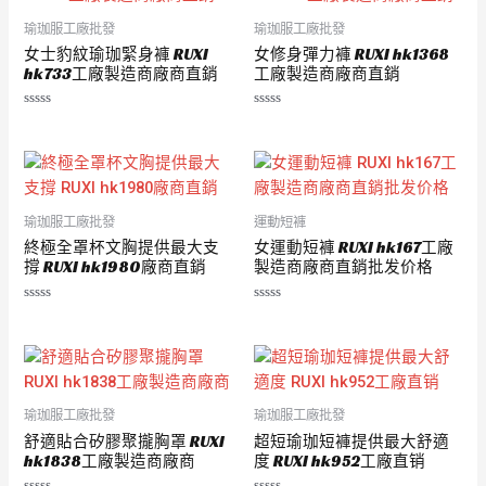
瑜珈服工廠批發
瑜珈服工廠批發
女士豹紋瑜珈緊身褲 RUXI
女修身彈力褲 RUXI hk1368
hk733工廠製造商廠商直銷
工廠製造商廠商直銷
評
評
分
分
0
0
滿
滿
分
分
5
5
瑜珈服工廠批發
運動短褲
終極全罩杯文胸提供最大支
女運動短褲 RUXI hk167工廠
撐 RUXI hk1980廠商直銷
製造商廠商直銷批发价格
評
評
分
分
0
0
滿
滿
分
分
5
5
瑜珈服工廠批發
瑜珈服工廠批發
舒適貼合矽膠聚攏胸罩 RUXI
超短瑜珈短褲提供最大舒適
hk1838工廠製造商廠商
度 RUXI hk952工廠直销