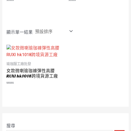
評
評
分
分
0
0
滿
滿
分
分
5
5
顯示單一結果
瑜珈服工廠批發
女款微喇瑜珈褲彈性高腰
RUXI hk1018跨境貨源工廠
評
分
0
滿
分
5
搜尋