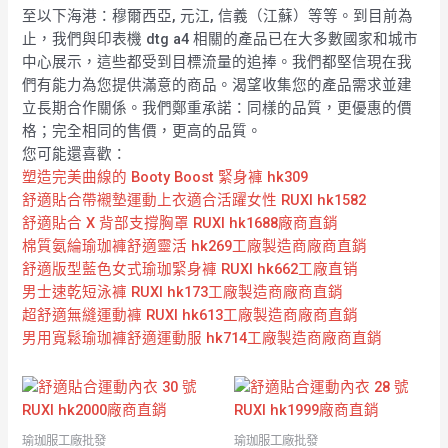
至以下海港：穆爾西亞, 元江, 信義（江蘇）等等。到目前為
止，我們與印表機 dtg a4 相關的產品已在大多數國家和城市
中心展示，這些都受到目標流量的追捧。我們都堅信現在我
們有能力為您提供滿意的商品。渴望收集您的產品需求並建
立長期合作關係。我們鄭重承諾：同樣的品質，更優惠的價
格；完全相同的售價，更高的品質。
您可能還喜歡：
塑造完美曲線的 Booty Boost 緊身褲 hk309
舒適貼合帶襯墊運動上衣適合活躍女性 RUXI hk1582
舒適貼合 X 背部支撐胸罩 RUXI hk1688廠商直銷
棉質氨綸瑜珈褲舒適靈活 hk269工廠製造商廠商直銷
舒適版型藍色女式瑜珈緊身褲 RUXI hk662工廠直销
男士速乾短泳褲 RUXI hk173工廠製造商廠商直銷
超舒適無縫運動褲 RUXI hk613工廠製造商廠商直銷
男用寬鬆瑜珈褲舒適運動服 hk714工廠製造商廠商直銷
瑜珈服工廠批發
瑜珈服工廠批發