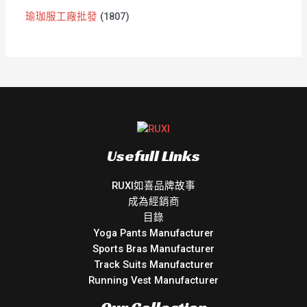
瑜珈服工廠批發
1807
Usefull Links
RUXI如喜品牌故事
成為經銷商
目錄
Yoga Pants Manufacturer
Sports Bras Manufacturer
Track Suits Manufacturer
Running Vest Manufacturer