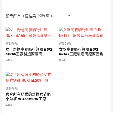
滿
滿
分
分
5
5
顯示所有 3 個結果
運動短褲
運動短褲
女士舒適高腰騎行短褲 RUXI
女款高腰騎行短褲 RUXI
hk165工廠製造商廠商
hk137工廠製造商廠商直銷
評
評
分
分
0
0
滿
滿
分
分
5
5
運動短褲
適合所有騎乘的舒適女式騎
乘短褲 RUXI hk209工廠
評
分