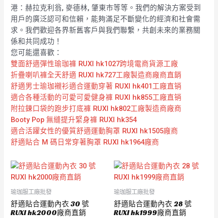
港：赫拉克利翁, 麥德林, 肇東市等等。我們的解決方案受到
用戶的廣泛認可和信賴，能夠滿足不斷變化的經濟和社會需
求。我們歡迎各界新舊客戶與我們聯繫，共創未來的業務關
係和共同成功！
您可能還喜歡：
雙面舒適彈性瑜珈褲 RUXI hk1027跨境電商貨源工廠
折疊喇叭褲全天舒適 RUXI hk727工廠製造商廠商直銷
舒適男士瑜珈襯衫適合運動穿著 RUXI hk401工廠直销
適合各種活動的可愛可愛健身褲 RUXI hk855工廠直销
附拉鍊口袋的跑步打底褲 RUXI hk802工廠製造商廠商
Booty Pop 無縫提升緊身褲 RUXI hk354
適合活躍女性的優質舒適運動胸罩 RUXI hk1505廠商
舒適貼合 M 碼日常穿著胸罩 RUXI hk1964廠商
瑜珈服工廠批發
瑜珈服工廠批發
舒適貼合運動內衣 30 號
舒適貼合運動內衣 28 號
RUXI hk2000廠商直銷
RUXI hk1999廠商直銷