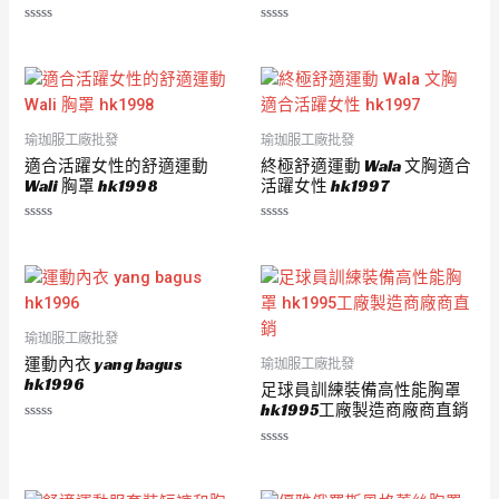
評
評
分
分
0
0
滿
滿
分
分
5
5
瑜珈服工廠批發
瑜珈服工廠批發
適合活躍女性的舒適運動
終極舒適運動 Wala 文胸適合
Wali 胸罩 hk1998
活躍女性 hk1997
評
評
分
分
0
0
滿
滿
分
分
5
5
瑜珈服工廠批發
運動內衣 yang bagus
瑜珈服工廠批發
hk1996
足球員訓練裝備高性能胸罩
hk1995工廠製造商廠商直銷
評
分
評
0
分
滿
0
分
滿
5