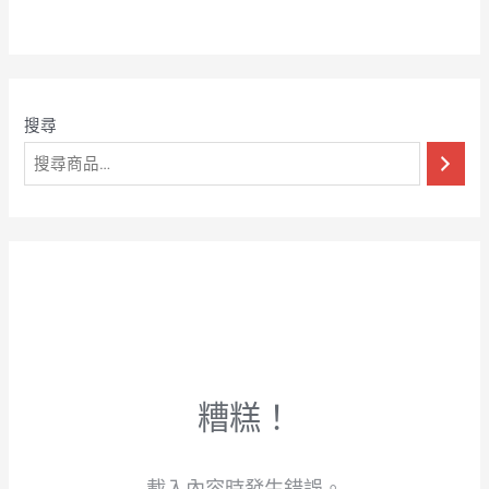
0
滿
分
5
搜尋
糟糕！
載入內容時發生錯誤。