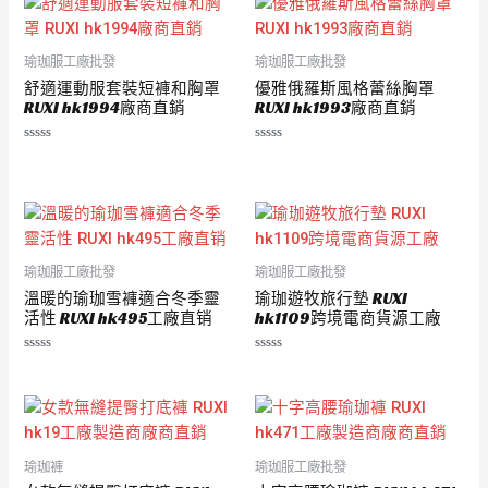
分
5
瑜珈服工廠批發
瑜珈服工廠批發
舒適運動服套裝短褲和胸罩
優雅俄羅斯風格蕾絲胸罩
RUXI hk1994廠商直銷
RUXI hk1993廠商直銷
評
評
分
分
0
0
滿
滿
分
分
5
5
瑜珈服工廠批發
瑜珈服工廠批發
溫暖的瑜珈雪褲適合冬季靈
瑜珈遊牧旅行墊 RUXI
活性 RUXI hk495工廠直销
hk1109跨境電商貨源工廠
評
評
分
分
0
0
滿
滿
分
分
5
5
瑜珈褲
瑜珈服工廠批發