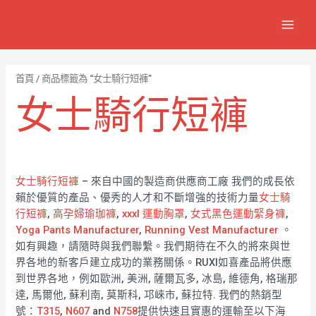
跳
7
1
6
2
8
1
MAIN
至
個
2
4
1
9
8
MEN
主
產
個
個
個
個
0
要
品
產
產
產
產
7
內
首頁
/ 商品標籤為 “女士騎行短褲”
容
品
品
品
品
個
女士騎行短褲
產
品
女士騎行短褲
– 來自中國的製造商供應商工廠 我們的成長依
賴於優質的產品、優秀的人才和不斷增強的技術力量
女士騎
行短褲
,
高孕婦瑜珈褲
,
xxxl 運動胸罩
,
女式黑色運動緊身褲
,
Yoga Pants Manufacturer
,
Running Vest Manufacturer
。
如有興趣，請隨時與我們聯繫。我們期待在不久的將來與世
界各地的新客戶建立成功的業務關係。RUXI如喜產品將供應
到世界各地，例如歐洲, 美洲, 薩爾瓦多, 冰島, 維德角, 格瑞那
達, 馬爾他, 蘇利南, 莫斯科, 邛崍市, 蘇拉特. 我們的熱銷型
號：
T315
,
N607
and
N758
提供快速且實惠的運輸至以下海