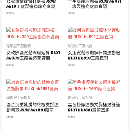
女款無縫提臀打底褲 RUXI
十字高腰瑜珈褲 RUXI hk471
hk19工廠製造商廠商直銷
工廠製造商廠商直銷
評
評
分
分
0
0
滿
滿
分
分
5
5
瑜珈服工廠批發
瑜珈服工廠批發
女款舒適寬鬆瑜珈短褲 RUXI
女用寬鬆瑜珈褲休閒運動服
hk339工廠製造商廠商
RUXI hk891工廠直销
評
評
分
分
0
0
滿
滿
分
分
5
5
瑜珈服工廠批發
瑜珈服工廠批發
適合沉重乳房的終極支撐運
黑色掛脖運動文胸極致舒適
動胸罩 RUXI hk1881廠商
RUXI hk1681廠商直銷
評
評
分
分
0
0