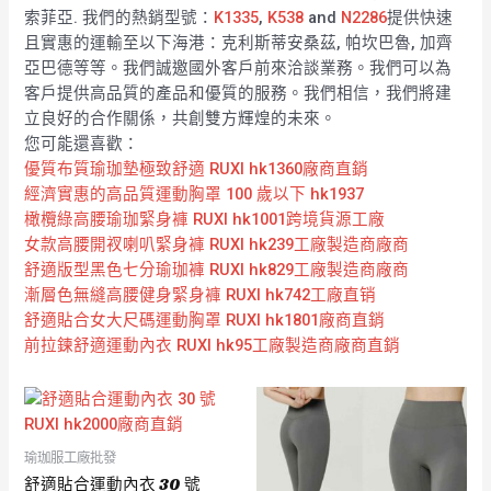
索菲亞. 我們的熱銷型號：
K1335
,
K538
and
N2286
提供快速
且實惠的運輸至以下海港：克利斯蒂安桑茲, 帕坎巴魯, 加齊
亞巴德等等。我們誠邀國外客戶前來洽談業務。我們可以為
客戶提供高品質的產品和優質的服務。我們相信，我們將建
立良好的合作關係，共創雙方輝煌的未來。
您可能還喜歡：
優質布質瑜珈墊極致舒適 RUXI hk1360廠商直銷
經濟實惠的高品質運動胸罩 100 歲以下 hk1937
橄欖綠高腰瑜珈緊身褲 RUXI hk1001跨境貨源工廠
女款高腰開衩喇叭緊身褲 RUXI hk239工廠製造商廠商
舒適版型黑色七分瑜珈褲 RUXI hk829工廠製造商廠商
漸層色無縫高腰健身緊身褲 RUXI hk742工廠直销
舒適貼合女大尺碼運動胸罩 RUXI hk1801廠商直銷
前拉鍊舒適運動內衣 RUXI hk95工廠製造商廠商直銷
瑜珈服工廠批發
舒適貼合運動內衣 30 號