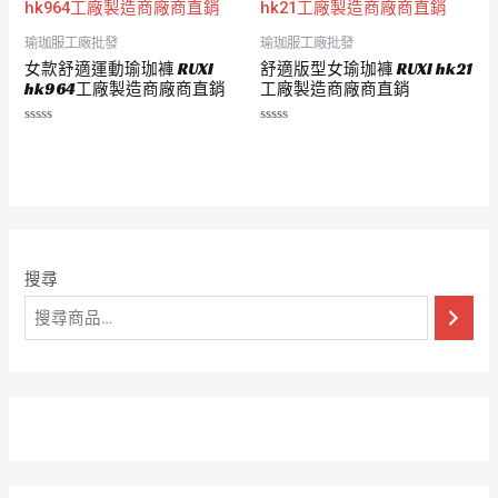
瑜珈服工廠批發
瑜珈服工廠批發
女款舒適運動瑜珈褲 RUXI
舒適版型女瑜珈褲 RUXI hk21
hk964工廠製造商廠商直銷
工廠製造商廠商直銷
評
評
分
分
0
0
滿
滿
分
分
5
5
搜尋