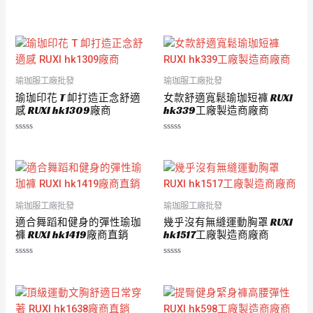
評
評
分
分
0
0
滿
滿
分
分
5
5
瑜珈服工廠批發
瑜珈服工廠批發
瑜珈印花 T 卹打造正念舒適
女款舒適寬鬆瑜珈短褲 RUXI
感 RUXI hk1309廠商
hk339工廠製造商廠商
評
評
分
分
0
0
滿
滿
分
分
5
5
瑜珈服工廠批發
瑜珈服工廠批發
適合舞蹈和健身的彈性瑜珈
幾乎沒有無縫運動胸罩 RUXI
褲 RUXI hk1419廠商直銷
hk1517工廠製造商廠商
評
評
分
分
0
0
滿
滿
分
分
5
5