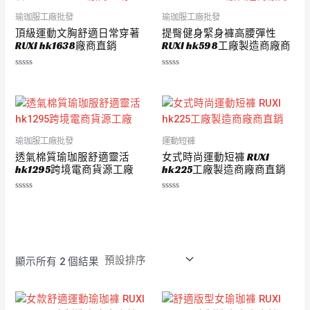
瑜珈服工廠批發
瑜珈服工廠批發
頂級運動文胸舒適日常穿著
提臀健身緊身褲高腰彈性
RUXI hk1638廠商直銷
RUXI hk598工廠製造商廠商
評
評
分
分
0
0
滿
滿
分
分
5
5
瑜珈服工廠批發
運動短褲
透氣棉質瑜珈服舒適靈活
女式時尚運動短褲 RUXI
hk1295跨境電商貨源工廠
hk225工廠製造商廠商直銷
評
評
分
分
0
0
滿
滿
分
分
5
5
顯示所有 2 個結果