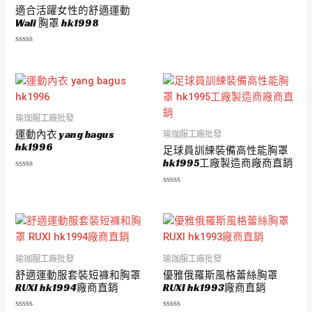
適合活躍女性的舒適運動
Wali 胸罩 hk1998
評
分
0
滿
分
5
瑜珈服工廠批發
運動內衣 yang bagus
瑜珈服工廠批發
hk1996
足球員訓練裝備高性能胸罩
hk1995工廠製造商廠商直銷
評
分
評
0
分
滿
0
分
滿
5
分
5
瑜珈服工廠批發
瑜珈服工廠批發
舒適運動服套裝短褲和胸罩
優雅俄羅斯風格蕾絲胸罩
RUXI hk1994廠商直銷
RUXI hk1993廠商直銷