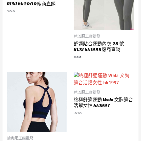
RUXI hk2000廠商直銷
評
分
0
滿
分
5
瑜珈服工廠批發
舒適貼合運動內衣 28 號
RUXI hk1999廠商直銷
評
分
0
滿
分
5
瑜珈服工廠批發
終極舒適運動 Wala 文胸適合
活躍女性 hk1997
評
分
0
滿
分
5
瑜珈服工廠批發