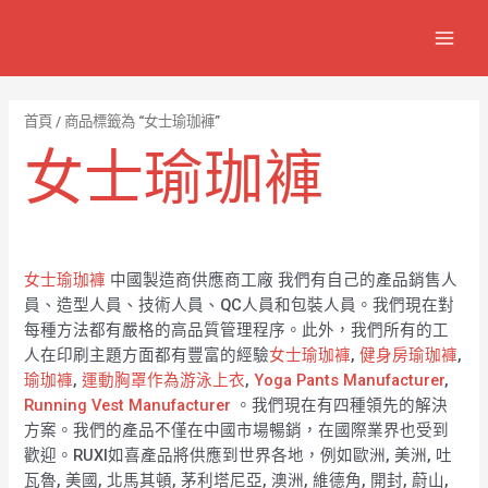
跳
7
1
6
2
8
1
MAIN
至
個
2
4
1
9
8
MEN
主
產
個
個
個
個
0
要
品
產
產
產
產
7
內
首頁
/ 商品標籤為 “女士瑜珈褲”
容
品
品
品
品
個
女士瑜珈褲
產
品
女士瑜珈褲
中國製造商供應商工廠 我們有自己的產品銷售人
員、造型人員、技術人員、QC人員和包裝人員。我們現在對
每種方法都有嚴格的高品質管理程序。此外，我們所有的工
人在印刷主題方面都有豐富的經驗
女士瑜珈褲
,
健身房瑜珈褲
,
瑜珈褲
,
運動胸罩作為游泳上衣
,
Yoga Pants Manufacturer
,
Running Vest Manufacturer
。我們現在有四種領先的解決
方案。我們的產品不僅在中國市場暢銷，在國際業界也受到
歡迎。RUXI如喜產品將供應到世界各地，例如歐洲, 美洲, 吐
瓦魯, 美國, 北馬其頓, 茅利塔尼亞, 澳洲, 維德角, 開封, 蔚山,