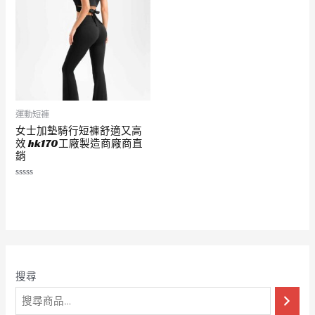
運動短褲
女士加墊騎行短褲舒適又高
效 hk170工廠製造商廠商直
銷
評
分
0
滿
分
5
搜尋