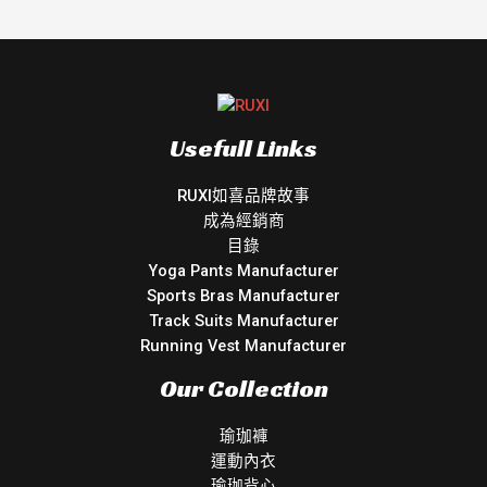
Usefull Links
RUXI如喜品牌故事
成為經銷商
目錄
Yoga Pants Manufacturer
Sports Bras Manufacturer
Track Suits Manufacturer
Running Vest Manufacturer
Our Collection
瑜珈褲
運動內衣
瑜珈背心