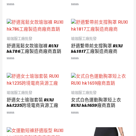
評
評
分
分
0
0
滿
滿
分
分
5
5
瑜珈服工廠批發
瑜珈服工廠批發
舒適寬鬆女款瑜珈褲 RUXI
舒適繫帶前支撐胸罩 RUXI
hk786工廠製造商廠商直銷
hk1817工廠製造商廠商
評
評
分
分
0
0
滿
滿
分
分
5
5
瑜珈服工廠批發
瑜珈服工廠批發
舒適女士瑜珈套裝 RUXI
女式白色運動胸罩短上衣
hk1235跨境電商貨源工廠
RUXI hk1659廠商直銷
評
評
分
分
0
0
滿
滿
分
分