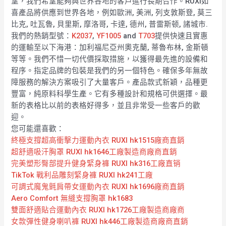
望，我們希望能夠與世界各地的客戶進行長期合作。RUXI如
喜產品將供應到世界各地，例如歐洲, 美洲, 列支敦斯登, 莫三
比克, 吐瓦魯, 貝里斯, 摩洛哥, 卡達, 德州, 普雷斯顿, 諸城市.
我們的熱銷型號：
K2037
,
YF1005
and
T703
提供快速且實惠
的運輸至以下海港：加利福尼亞州奧克蘭, 蒂魯布林, 金斯頓
等等。我們不惜一切代價採取措施，以獲得最先進的設備和
程序。指定品牌的包裝是我們的另一個特色。確保多年無故
障服務的解決方案吸引了大量客戶。產品款式新穎，品種更
豐富，純原料科學生產。它有多種設計和規格可供選擇。最
新的表格比以前的表格好得多，並且非常受一些客戶的歡
迎。
您可能還喜歡：
終極支撐超高衝擊力運動內衣 RUXI hk1515廠商直銷
超舒適吸汗胸罩 RUXI hk1646工廠製造商廠商直銷
完美塑形臀部提升健身緊身褲 RUXI hk316工廠直销
TikTok 戰利品雕刻緊身褲 RUXI hk241工廠
可調式魔鬼氈肩帶女運動內衣 RUXI hk1696廠商直銷
Aero Comfort 無縫支撐胸罩 hk1683
雙面舒適貼合運動內衣 RUXI hk1726工廠製造商廠商
女款彈性健身喇叭褲 RUXI hk446工廠製造商廠商直銷