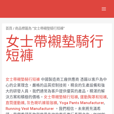
跳
7
1
6
2
8
1
MAIN
至
個
2
4
1
9
8
MEN
主
產
個
個
個
個
0
要
品
產
產
產
產
7
內
首頁
/ 商品標籤為 “女士帶襯墊騎行短褲”
容
品
品
品
品
個
女士帶襯墊騎行
產
品
短褲
女士帶襯墊騎行短褲
中國製造商工廠供應商 憑藉以客戶為中
心的企業理念，嚴格的品質控制技術，精良的生產設備和強
大的研發人員，我們通常為客戶提供優質的產品，精湛的解
決方案和積極的價格。
女士帶襯墊騎行短褲
,
運動胸罩和短褲
,
直筒運動褲
,
灰色喇叭褲瑜珈褲
,
Yoga Pants Manufacturer
,
Running Vest Manufacturer
。我們相信，未來將充滿希