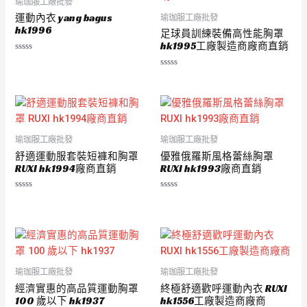
瑜珈服工廠批發
運動內衣 yang bagus
瑜珈服工廠批發
hk1996
足球員訓練裝備高性能胸罩
hk1995工廠製造商廠商直銷
評
分
評
0
分
滿
0
分
滿
5
分
5
瑜珈服工廠批發
瑜珈服工廠批發
舒適運動服套裝短褲和胸罩
優雅俄羅斯風格蕾絲胸罩
RUXI hk1994廠商直銷
RUXI hk1993廠商直銷
評
評
分
分
0
0
滿
滿
分
分
5
5
瑜珈服工廠批發
瑜珈服工廠批發
經濟實惠的高品質運動胸罩
終極舒適歡呼運動內衣 RUXI
100 歲以下 hk1937
hk1556工廠製造商廠商