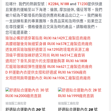
拉喀什. 我們的熱銷型號：
K2284
,
N188
and
T1230
提供快速
且實惠的運輸至以下海港：倫敦, 摩加迪休, 儀征等等。我們
被介紹為不斷增長的製造供應商和產品出口之一。我們擁有
一支訓練有素的專業團隊，負責品質和及時供應。如果您正
在尋找優質、價格優惠且交貨及時的產品。請聯絡我們。
您可能還喜歡：
瑜珈必備舒適穿著指南 RUXI hk1429工廠製造商廠商
高腰褶皺後背無縫緊身褲 RUXI hk578工廠製造商廠商
透氣棉質瑜珈服舒適靈活 hk1295跨境電商貨源工廠
頂級平價瑜珈褲舒適又時尚 RUXI hk514工廠直销
適用於下垂乳房提升的支撐運動胸罩 RUXI hk1808
尼龍瑜珈褲超彈性運動服 RUXI hk621工廠製造商廠商
D 杯運動內衣提供支撐和舒適感 RUXI hk1506廠商
女用透明肩帶運動內衣 RUXI hk1936工廠製造商廠商
瑜珈服工廠批發
瑜珈服工廠批發
舒適貼合運動內衣 30 號
舒適貼合運動內衣 28 號