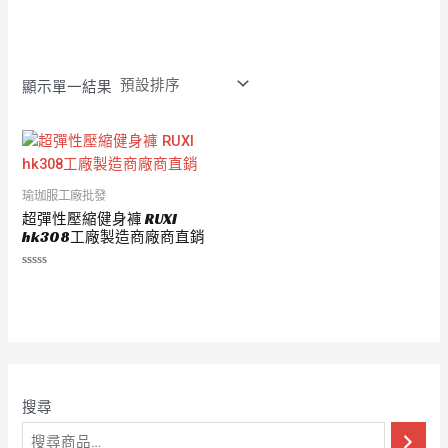
分
分
0
0
滿
滿
分
分
5
5
顯示單一結果
瑜珈服工廠批發
超彈性壓縮健身褲 RUXI
hk308工廠製造商廠商直銷
評
分
0
滿
分
5
搜尋