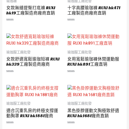
瑜珈褲
瑜珈服工廠批發
女款無縫提臀打底褲 RUXI
十字高腰瑜珈褲 RUXI hk471
hk19工廠製造商廠商直銷
工廠製造商廠商直銷
評
評
分
分
0
0
滿
滿
分
分
5
5
瑜珈服工廠批發
瑜珈服工廠批發
女款舒適寬鬆瑜珈短褲 RUXI
女用寬鬆瑜珈褲休閒運動服
hk339工廠製造商廠商
RUXI hk891工廠直销
評
評
分
分
0
0
滿
滿
分
分
5
5
瑜珈服工廠批發
瑜珈服工廠批發
適合沉重乳房的終極支撐運
黑色掛脖運動文胸極致舒適
動胸罩 RUXI hk1881廠商
RUXI hk1681廠商直銷
評
評