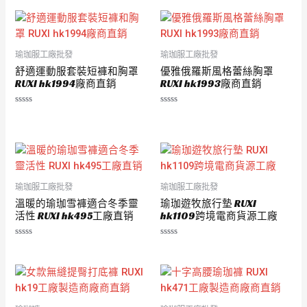
0
分
滿
5
分
5
瑜珈服工廠批發
瑜珈服工廠批發
舒適運動服套裝短褲和胸罩
優雅俄羅斯風格蕾絲胸罩
RUXI hk1994廠商直銷
RUXI hk1993廠商直銷
評
評
分
分
0
0
滿
滿
分
分
5
5
瑜珈服工廠批發
瑜珈服工廠批發
溫暖的瑜珈雪褲適合冬季靈
瑜珈遊牧旅行墊 RUXI
活性 RUXI hk495工廠直销
hk1109跨境電商貨源工廠
評
評
分
分
0
0
滿
滿
分
分
5
5