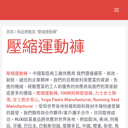
跳
7
1
6
2
8
1
MAIN
至
個
2
4
1
9
8
MEN
主
產
個
個
個
個
0
要
品
產
產
產
產
7
內
首頁
/ 商品標籤為 “壓縮運動褲”
容
品
品
品
品
個
壓縮運動褲
產
品
壓縮運動褲
– 中國製造商工廠供應商 我們遵循優質、高效、
創新、誠信的企業精神。我們的目標是利用豐富的資源、先
進的機械、經驗豐富的工人和優秀的供應商為我們的買家創
造更多的價值。
壓縮運動褲
,
100條純棉瑜珈褲
,
力士女士胸
罩
,
女士跑步背心
,
Yoga Pants Manufacturer
,
Running Vest
Manufacturer
。受到世界各地快餐和飲料耗材市場快速發展
的啟發，我們期待與合作夥伴/客戶攜手合作，共同取得成
功。RUXI如喜產品將供應到世界各地，例如歐洲, 美洲, 阿根
廷, 芬蘭, 巴拉圭, 巴勒斯坦國, 摩爾多瓦, 中國, 煙臺, 新密, 馬