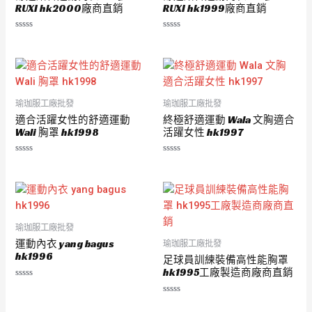
RUXI hk2000廠商直銷
RUXI hk1999廠商直銷
評
評
分
分
0
0
滿
滿
分
分
5
5
瑜珈服工廠批發
瑜珈服工廠批發
適合活躍女性的舒適運動
終極舒適運動 Wala 文胸適合
Wali 胸罩 hk1998
活躍女性 hk1997
評
評
分
分
0
0
滿
滿
分
分
5
5
瑜珈服工廠批發
運動內衣 yang bagus
瑜珈服工廠批發
hk1996
足球員訓練裝備高性能胸罩
hk1995工廠製造商廠商直銷
評
分
評
0
分
滿