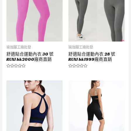
瑜珈服工廠批發
瑜珈服工廠批發
舒適貼合運動內衣 30 號
舒適貼合運動內衣 28 號
RUXI hk2000廠商直銷
RUXI hk1999廠商直銷
評
評
分
分
0
0
滿
滿
分
分
5
5