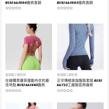
RUXI hk1994廠商直銷
RUXI hk1993廠商直銷
評
評
分
分
0
0
滿
滿
分
分
5
5
瑜珈服工廠批發
瑜珈服工廠批發
在線購買優質運動內衣的最
正宗傳統瑜珈服裝套裝 RUXI
佳地點 RUXI hk1465廠商
hk722工廠製造商廠商
評
評
分
分
0
0
滿
滿
分
分