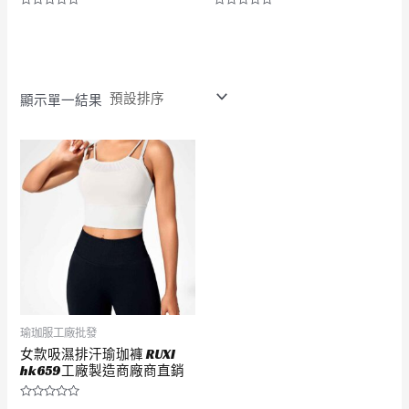
評
評
分
分
0
0
滿
滿
分
分
5
5
顯示單一結果
瑜珈服工廠批發
女款吸濕排汗瑜珈褲 RUXI
hk659工廠製造商廠商直銷
評