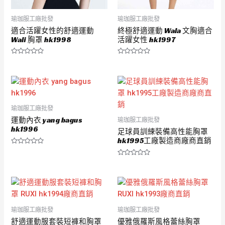
瑜珈服工廠批發
瑜珈服工廠批發
適合活躍女性的舒適運動
終極舒適運動 Wala 文胸適合
Wali 胸罩 hk1998
活躍女性 hk1997
評
評
分
分
0
0
滿
滿
分
分
5
5
瑜珈服工廠批發
運動內衣 yang bagus
瑜珈服工廠批發
hk1996
足球員訓練裝備高性能胸罩
hk1995工廠製造商廠商直銷
評
分
評
0
分
滿
0
分
滿
5
分
5
瑜珈服工廠批發
瑜珈服工廠批發
舒適運動服套裝短褲和胸罩
優雅俄羅斯風格蕾絲胸罩