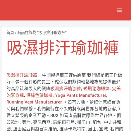
跳
7
1
6
2
8
1
MAIN
至
個
2
4
1
9
8
MEN
主
產
個
個
個
個
0
要
品
產
產
產
產
7
內
首頁
/ 商品標籤為 “吸濕排汗瑜珈褲”
容
品
品
品
品
個
吸濕排汗瑜珈褲
產
品
吸濕排汗瑜珈褲
– 中國製造商工廠供應商 我們總是把工作做
好，做一個有形的員工，確保我們能夠輕鬆地為您提供最好
的高品質和最大的價值
吸濕排汗瑜珈褲
,
短期瑜珈鍛煉
,
完美
的緊身褲
,
深綠色瑜珈褲
,
Yoga Pants Manufacturer
,
Running Vest Manufacturer
。如有興趣，請確保您確實隨
時與我們聯繫。我們期待在不久的將來與世界各地的新客戶
建立繁榮的企業互動。RUXI如喜產品將供應到世界各地，例
如歐洲, 美洲, 突尼西亞, 馬紹爾群島, 獅子山, 緬甸, 中非共和
國, 波士尼亞與赫塞哥維納, 維薩卡派特南, 眉山, 宣城. 我們的