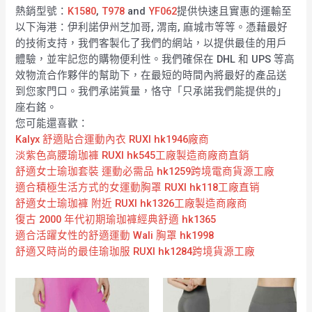
熱銷型號：
K1580
,
T978
and
YF062
提供快速且實惠的運輸至
以下海港：伊利諾伊州芝加哥, 渭南, 麻城市等等。憑藉最好
的技術支持，我們客製化了我們的網站，以提供最佳的用戶
體驗，並牢記您的購物便利性。我們確保在 DHL 和 UPS 等高
效物流合作夥伴的幫助下，在最短的時間內將最好的產品送
到您家門口。我們承諾質量，恪守「只承諾我們能提供的」
座右銘。
您可能還喜歡：
Kalyx 舒適貼合運動內衣 RUXI hk1946廠商
淡紫色高腰瑜珈褲 RUXI hk545工廠製造商廠商直銷
舒適女士瑜珈套裝 運動必需品 hk1259跨境電商貨源工廠
適合積極生活方式的女運動胸罩 RUXI hk118工廠直销
舒適女士瑜珈褲 附近 RUXI hk1326工廠製造商廠商
復古 2000 年代初期瑜珈褲經典舒適 hk1365
適合活躍女性的舒適運動 Wali 胸罩 hk1998
舒適又時尚的最佳瑜珈服 RUXI hk1284跨境貨源工廠