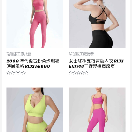
5
5
瑜珈服工廠批發
瑜珈服工廠批發
2000 年代復古粉色瑜珈褲
女士終極支撐運動內衣 RUXI
時尚風格 RUXI hk800
hk1748工廠製造商廠商
評
評
分
分
0
0
滿
滿
分
分
5
5