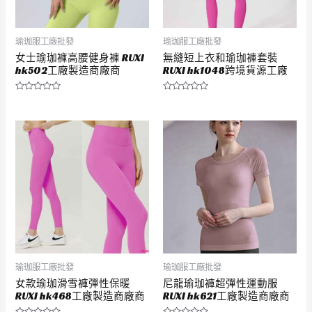
瑜珈服工廠批發
瑜珈服工廠批發
女士瑜珈褲高腰健身褲 RUXI
無縫短上衣和瑜珈褲套裝
hk502工廠製造商廠商
RUXI hk1048跨境貨源工廠
評
評
分
分
0
0
滿
滿
分
分
5
5
瑜珈服工廠批發
瑜珈服工廠批發
女款瑜珈滑雪褲彈性保暖
尼龍瑜珈褲超彈性運動服
RUXI hk468工廠製造商廠商
RUXI hk621工廠製造商廠商