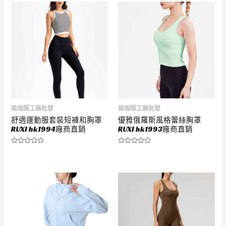
滿
滿
分
分
5
5
瑜珈服工廠批發
瑜珈服工廠批發
舒適運動服套裝短褲和胸罩
優雅俄羅斯風格蕾絲胸罩
RUXI hk1994廠商直銷
RUXI hk1993廠商直銷
評
評
分
分
0
0
滿
滿
分
分
5
5