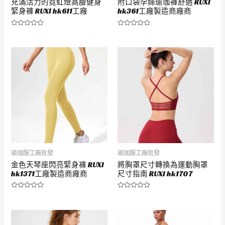
充滿活力的霓虹燈高腰健身
附口袋孕婦瑜珈褲舒適 RUXI
緊身褲 RUXI hk611工廠
hk361工廠製造商廠商
評
評
分
分
0
0
滿
滿
分
分
5
5
瑜珈服工廠批發
瑜珈服工廠批發
金色天琴座閃亮緊身褲 RUXI
將胸罩尺寸轉換為運動胸罩
hk1371工廠製造商廠商
尺寸指南 RUXI hk1707
評
評
分
分
0
0
滿
滿
分
分
5
5