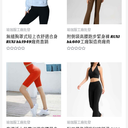
瑜珈服工廠批發
瑜珈服工廠批發
無縫胸罩式短上衣舒適合身
附側袋高腰跑步緊身褲 RUXI
RUXI hk1949廠商直銷
hk640工廠製造商廠商
評
評
分
分
0
0
滿
滿
分
分
5
5
瑜珈服工廠批發
瑜珈服工廠批發