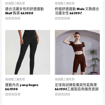
瑜珈服工廠批發
瑜珈服工廠批發
適合活躍女性的舒適運動
終極舒適運動 Wala 文胸適合
Wali 胸罩 hk1998
活躍女性 hk1997
評
評
分
分
0
0
滿
滿
分
分
5
5
瑜珈服工廠批發
瑜珈服工廠批發
運動內衣 yang bagus
足球員訓練裝備高性能胸罩
hk1996
hk1995工廠製造商廠商直銷
評
評
分
分
0
0