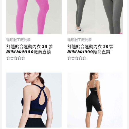
瑜珈服工廠批發
瑜珈服工廠批發
舒適貼合運動內衣 30 號
舒適貼合運動內衣 28 號
RUXI hk2000廠商直銷
RUXI hk1999廠商直銷
評
評
分
分
0
0
滿
滿
分
分
5
5