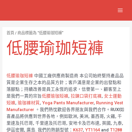
跳
7
1
6
2
8
1
MAIN
至
個
2
4
1
9
8
MEN
主
產
個
個
個
個
0
要
品
產
產
產
產
7
內
首頁
/ 商品標籤為 “低腰瑜珈短褲”
容
品
品
品
品
個
低腰瑜珈短褲
產
品
低腰瑜珈短褲
中國工廠供應商製造商 本公司始終堅持產品品
質是企業生存之本的品質方針；客戶滿意是企業的出發點和
落腳點；持續改善是員工永恆的追求，信譽第一、顧客至上
是我們一貫的宗旨
低腰瑜珈短褲
,
拉鍊口袋打底褲
,
女士運動
短褲
,
瑜珈褲材質
,
Yoga Pants Manufacturer
,
Running Vest
Manufacturer
。我們熱忱歡迎各界朋友與我們合作。RUXI如
喜產品將供應到世界各地，例如歐洲, 美洲, 墨西哥, 火雞, 千
里達及托巴哥, 千里達及托巴哥, 安地卡及巴布達, 英國, 九泰,
伊茲密爾, 廣島. 我們的熱銷型號：
K637
,
YT1164
and
T1288