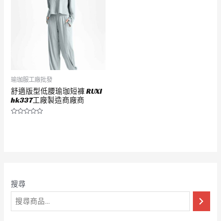
瑜珈服工廠批發
舒適版型低腰瑜珈短褲 RUXI
hk337工廠製造商廠商
評
分
0
滿
分
5
搜尋