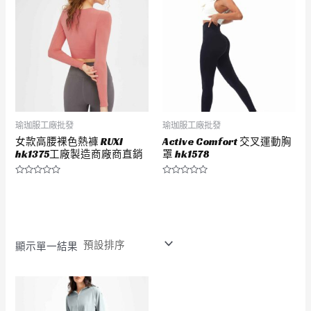
瑜珈服工廠批發
瑜珈服工廠批發
女款高腰裸色熱褲 RUXI
Active Comfort 交叉運動胸
hk1375工廠製造商廠商直銷
罩 hk1578
評
評
分
分
0
0
滿
滿
分
分
5
5
顯示單一結果